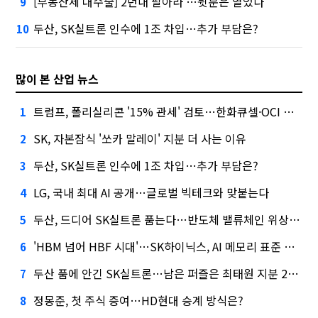
[부동산세 대수술]'2년내 팔아라'…뒷문은 열었다
9
두산, SK실트론 인수에 1조 차입…추가 부담은?
10
많이 본 산업 뉴스
트럼프, 폴리실리콘 '15% 관세' 검토…한화큐셀·OCI 영향은?
1
SK, 자본잠식 '쏘카 말레이' 지분 더 사는 이유
2
두산, SK실트론 인수에 1조 차입…추가 부담은?
3
LG, 국내 최대 AI 공개…글로벌 빅테크와 맞붙는다
4
두산, 드디어 SK실트론 품는다…반도체 밸류체인 위상 강화
5
'HBM 넘어 HBF 시대'…SK하이닉스, AI 메모리 표준 선점 나섰다
6
두산 품에 안긴 SK실트론…남은 퍼즐은 최태원 지분 29.4%
7
정몽준, 첫 주식 증여…HD현대 승계 방식은?
8