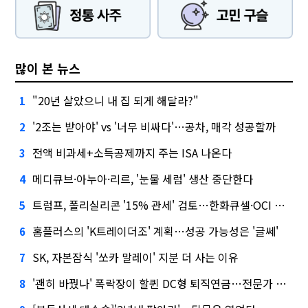
많이 본 뉴스
"20년 살았으니 내 집 되게 해달라?"
1
'2조는 받아야' vs '너무 비싸다'…공차, 매각 성공할까
2
전액 비과세+소득공제까지 주는 ISA 나온다
3
메디큐브·아누아·리르, '눈물 세럼' 생산 중단한다
4
트럼프, 폴리실리콘 '15% 관세' 검토…한화큐셀·OCI 영향은?
5
홈플러스의 'K트레이더조' 계획…성공 가능성은 '글쎄'
6
SK, 자본잠식 '쏘카 말레이' 지분 더 사는 이유
7
'괜히 바꿨나' 폭락장이 할퀸 DC형 퇴직연금…전문가 조언은
8