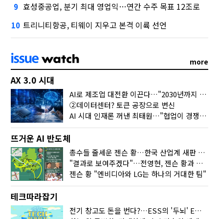
효성중공업, 분기 최대 영업익…연간 수주 목표 12조로
9
트리니티항공, 티웨이 지우고 본격 이륙 선언
10
more
AX 3.0 시대
AI로 제조업 대전환 이끈다…"2030년까지 민관합동 20조 투자"
②데이터센터? 토큰 공장으로 변신
AI 시대 인재론 꺼낸 최태원…"협업이 경쟁력"
뜨거운 AI 반도체
총수들 줄세운 젠슨 황…한국 산업계 새판 짰다
"결과로 보여주겠다"…전영현, 젠슨 황과 HBM5 논의
젠슨 황 "엔비디아와 LG는 하나의 거대한 팀"
테크따라잡기
전기 창고도 돈을 번다?…ESS의 '두뇌' EMO가 뭐길래