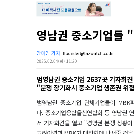
영남권 중소기업들 "
양미영 기자
flounder@bizwatch.co.kr
2025.02.04
(화)
11:20
범영남권 중소기업 2637곳 기자회견
"분쟁 장기화시 중소기업 생존권 위협
범영남권 중소기업 단체기업들이 MBK
다. 중소기업융합울산연합회 등 영남권 
서 기자회견을 열고 "경영권 분쟁 상황이
고려아연과 MBK가 대타협에 나서줄 것을