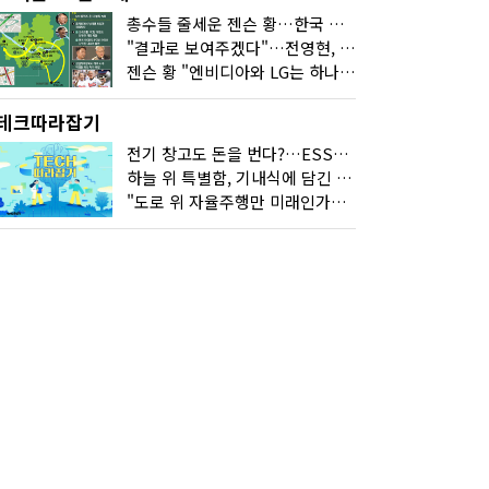
총수들 줄세운 젠슨 황…한국 산업계 새판 짰다
"결과로 보여주겠다"…전영현, 젠슨 황과 HBM5 논의
젠슨 황 "엔비디아와 LG는 하나의 거대한 팀"
테크따라잡기
전기 창고도 돈을 번다?…ESS의 '두뇌' EMO가 뭐길래
하늘 위 특별함, 기내식에 담긴 기술의 세계
"도로 위 자율주행만 미래인가요"…진흙탕서 길 내는 HD현대 AI 기술