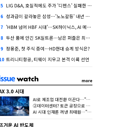
LIG D&A, 호실적에도 주가 '디펜스' 실패한 이유
5
성과급이 갈라놓은 삼성…'노노갈등' 내년 교섭 판 흔들까
6
'HBM 넘어 HBF 시대'…SK하이닉스, AI 메모리 표준 선점 나섰다
7
두산 품에 안긴 SK실트론…남은 퍼즐은 최태원 지분 29.4%
8
정몽준, 첫 주식 증여…HD현대 승계 방식은?
9
트리니티항공, 티웨이 지우고 본격 이륙 선언
10
more
AX 3.0 시대
AI로 제조업 대전환 이끈다…"2030년까지 민관합동 20조 투자"
②데이터센터? 토큰 공장으로 변신
AI 시대 인재론 꺼낸 최태원…"협업이 경쟁력"
뜨거운 AI 반도체