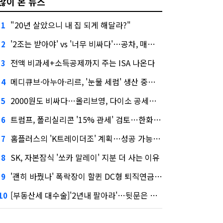
많이 본 뉴스
"20년 살았으니 내 집 되게 해달라?"
1
'2조는 받아야' vs '너무 비싸다'…공차, 매각 성공할까
2
전액 비과세+소득공제까지 주는 ISA 나온다
3
메디큐브·아누아·리르, '눈물 세럼' 생산 중단한다
4
2000원도 비싸다…올리브영, 다이소 공세에 '가성비'로 맞불
5
트럼프, 폴리실리콘 '15% 관세' 검토…한화큐셀·OCI 영향은?
6
홈플러스의 'K트레이더조' 계획…성공 가능성은 '글쎄'
7
SK, 자본잠식 '쏘카 말레이' 지분 더 사는 이유
8
'괜히 바꿨나' 폭락장이 할퀸 DC형 퇴직연금…전문가 조언은
9
[부동산세 대수술]'2년내 팔아라'…뒷문은 열었다
10