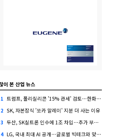
많이 본 산업 뉴스
트럼프, 폴리실리콘 '15% 관세' 검토…한화큐셀·OCI 영향은?
1
SK, 자본잠식 '쏘카 말레이' 지분 더 사는 이유
2
두산, SK실트론 인수에 1조 차입…추가 부담은?
3
LG, 국내 최대 AI 공개…글로벌 빅테크와 맞붙는다
4