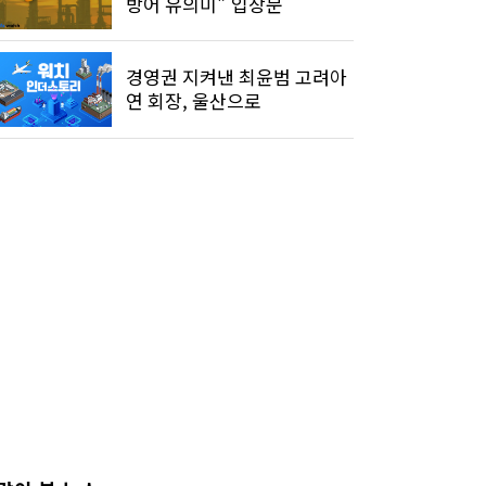
방어 유의미" 입장문
경영권 지켜낸 최윤범 고려아
연 회장, 울산으로