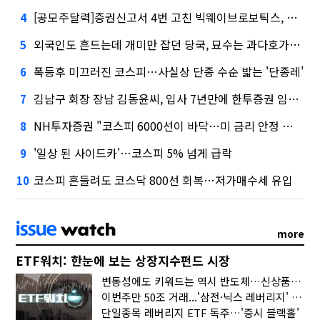
[공모주달력]증권신고서 4번 고친 빅웨이브로보틱스, 수요예측
4
외국인도 흔드는데 개미만 잡던 당국, 묘수는 과다호가부담금?
5
폭등후 미끄러진 코스피…사실상 단종 수순 밟는 '단종레'
6
김남구 회장 장남 김동윤씨, 입사 7년만에 한투증권 임원 승진
7
NH투자증권 "코스피 6000선이 바닥…미 금리 안정 후 추가 회복"
8
'일상 된 사이드카'…코스피 5% 넘게 급락
9
코스피 흔들려도 코스닥 800선 회복…저가매수세 유입
10
more
ETF워치: 한눈에 보는 상장지수펀드 시장
변동성에도 키워드는 역시 반도체…신상품은 우주·방산
이번주만 50조 거래...'삼전·닉스 레버리지' 수익률은 -30%
단일종목 레버리지 ETF 독주…'증시 블랙홀'