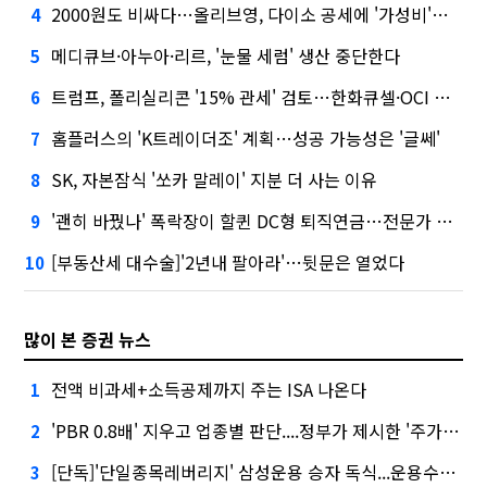
2000원도 비싸다…올리브영, 다이소 공세에 '가성비'로 맞불
4
메디큐브·아누아·리르, '눈물 세럼' 생산 중단한다
5
트럼프, 폴리실리콘 '15% 관세' 검토…한화큐셀·OCI 영향은?
6
홈플러스의 'K트레이더조' 계획…성공 가능성은 '글쎄'
7
SK, 자본잠식 '쏘카 말레이' 지분 더 사는 이유
8
'괜히 바꿨나' 폭락장이 할퀸 DC형 퇴직연금…전문가 조언은
9
[부동산세 대수술]'2년내 팔아라'…뒷문은 열었다
10
많이 본 증권 뉴스
전액 비과세+소득공제까지 주는 ISA 나온다
1
'PBR 0.8배' 지우고 업종별 판단....정부가 제시한 '주가 누르기' 방지법
2
[단독]'단일종목레버리지' 삼성운용 승자 독식...운용수익 미래에셋의 6배
3