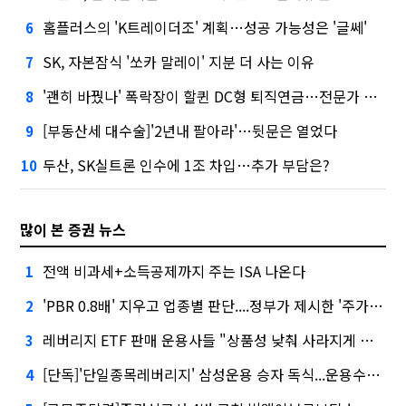
홈플러스의 'K트레이더조' 계획…성공 가능성은 '글쎄'
6
SK, 자본잠식 '쏘카 말레이' 지분 더 사는 이유
7
'괜히 바꿨나' 폭락장이 할퀸 DC형 퇴직연금…전문가 조언은
8
[부동산세 대수술]'2년내 팔아라'…뒷문은 열었다
9
두산, SK실트론 인수에 1조 차입…추가 부담은?
10
많이 본 증권 뉴스
전액 비과세+소득공제까지 주는 ISA 나온다
1
'PBR 0.8배' 지우고 업종별 판단....정부가 제시한 '주가 누르기' 방지법
2
레버리지 ETF 판매 운용사들 "상품성 낮춰 사라지게 해야"…일부 신중론도
3
[단독]'단일종목레버리지' 삼성운용 승자 독식...운용수익 미래에셋의 6배
4