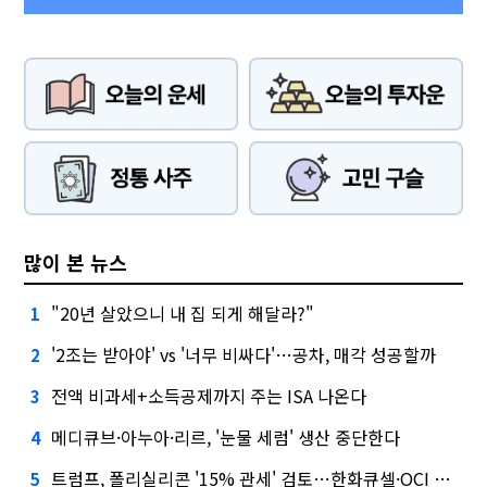
많이 본 뉴스
"20년 살았으니 내 집 되게 해달라?"
1
'2조는 받아야' vs '너무 비싸다'…공차, 매각 성공할까
2
전액 비과세+소득공제까지 주는 ISA 나온다
3
메디큐브·아누아·리르, '눈물 세럼' 생산 중단한다
4
트럼프, 폴리실리콘 '15% 관세' 검토…한화큐셀·OCI 영향은?
5