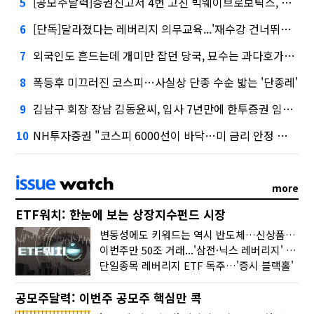
[공모주달력]증권신고서 4번 고친 빅웨이브로보틱스, 수요예측
5
[단독]달라졌다는 레버리지 의무교육...'재수강 건너뛰기' 허점
6
외국인도 흔드는데 개미만 잡던 당국, 묘수는 과다호가부담금?
7
폭등후 미끄러진 코스피…사실상 단종 수순 밟는 '단종레'
8
김남구 회장 장남 김동윤씨, 입사 7년만에 한투증권 임원 승진
9
NH투자증권 "코스피 6000선이 바닥…미 금리 안정 후 추가 회복"
10
more
ETF워치: 한눈에 보는 상장지수펀드 시장
변동성에도 키워드는 역시 반도체…신상품은 우주·방산
이번주만 50조 거래...'삼전·닉스 레버리지' 수익률은 -30%
단일종목 레버리지 ETF 독주…'증시 블랙홀'
공모주달력: 이번주 공모주 핵심만 콕