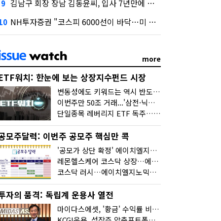
김남구 회장 장남 김동윤씨, 입사 7년만에 한투증권 임원 승진
9
NH투자증권 "코스피 6000선이 바닥…미 금리 안정 후 추가 회복"
10
more
ETF워치: 한눈에 보는 상장지수펀드 시장
변동성에도 키워드는 역시 반도체…신상품은 우주·방산
이번주만 50조 거래...'삼전·닉스 레버리지' 수익률은 -30%
단일종목 레버리지 ETF 독주…'증시 블랙홀'
공모주달력: 이번주 공모주 핵심만 콕
'공모가 상단 확정' 에이치엘지노믹스 청약
레몬헬스케어 코스닥 상장…에이치엘지노믹스 수요예측
코스닥 러시…에이치엘지노믹스 수요예측·레메디 청약
투자의 품격: 독립계 운용사 열전
마이다스에셋, '황금' 수익률 비결은 '꾸준함'
KCGI운용, 성장주 압축포트폴리오로 새 길을 그리다