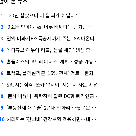
많이 본 뉴스
"20년 살았으니 내 집 되게 해달라?"
1
'2조는 받아야' vs '너무 비싸다'…공차, 매각 성공할까
2
전액 비과세+소득공제까지 주는 ISA 나온다
3
메디큐브·아누아·리르, '눈물 세럼' 생산 중단한다
4
홈플러스의 'K트레이더조' 계획…성공 가능성은 '글쎄'
5
트럼프, 폴리실리콘 '15% 관세' 검토…한화큐셀·OCI 영향은?
6
SK, 자본잠식 '쏘카 말레이' 지분 더 사는 이유
7
'괜히 바꿨나' 폭락장이 할퀸 DC형 퇴직연금…전문가 조언은
8
[부동산세 대수술]'2년내 팔아라'…뒷문은 열었다
9
허리휘는 '간병비' 건강보험 적용하면…내 간병보험은?
10