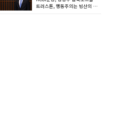
트러스톤, 행동주의는 빙산의 일각...진정한 힘은 '주식형 강자'