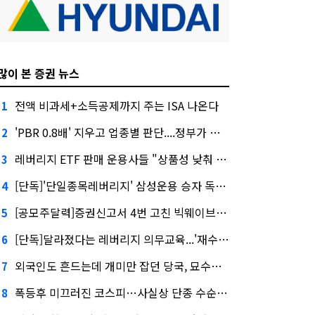
많이 본 증권 뉴스
전액 비과세+소득공제까지 주는 ISA 나온다
1
'PBR 0.8배' 지우고 업종별 판단....정부가 제시한 '주가 누르기' 방지법
2
레버리지 ETF 판매 운용사들 "상품성 낮춰 사라지게 해야"…일부 신중론도
3
[단독]'단일종목레버리지' 삼성운용 승자 독식...운용수익 미래에셋의 6배
4
[공모주달력]증권신고서 4번 고친 빅웨이브로보틱스, 수요예측
5
[단독]달라졌다는 레버리지 의무교육...'재수강 건너뛰기' 허점
6
외국인도 흔드는데 개미만 잡던 당국, 묘수는 과다호가부담금?
7
폭등후 미끄러진 코스피…사실상 단종 수순 밟는 '단종레'
8