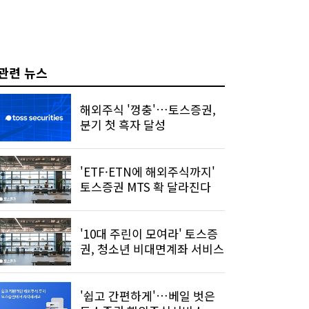
관련 뉴스
해외주식 '껑충'…토스증권,
분기 첫 흑자 달성
'ETF·ETN에 해외주식까지'
토스증권 MTS 확 달라진다
'10대 주린이 모여라' 토스증
권, 청소년 비대면계좌 서비스
'쉽고 간편하게'…베일 벗은