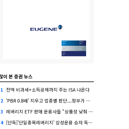
많이 본 증권 뉴스
전액 비과세+소득공제까지 주는 ISA 나온다
1
'PBR 0.8배' 지우고 업종별 판단....정부가 제시한 '주가 누르기' 방지법
2
레버리지 ETF 판매 운용사들 "상품성 낮춰 사라지게 해야"…일부 신중론도
3
[단독]'단일종목레버리지' 삼성운용 승자 독식...운용수익 미래에셋의 6배
4