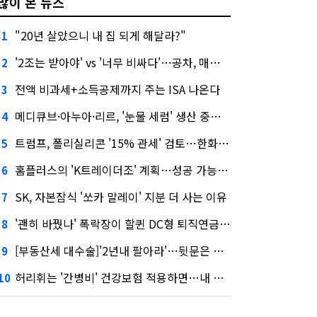
많이 본 뉴스
"20년 살았으니 내 집 되게 해달라?"
1
'2조는 받아야' vs '너무 비싸다'…공차, 매각 성공할까
2
전액 비과세+소득공제까지 주는 ISA 나온다
3
메디큐브·아누아·리르, '눈물 세럼' 생산 중단한다
4
트럼프, 폴리실리콘 '15% 관세' 검토…한화큐셀·OCI 영향은?
5
홈플러스의 'K트레이더조' 계획…성공 가능성은 '글쎄'
6
SK, 자본잠식 '쏘카 말레이' 지분 더 사는 이유
7
'괜히 바꿨나' 폭락장이 할퀸 DC형 퇴직연금…전문가 조언은
8
[부동산세 대수술]'2년내 팔아라'…뒷문은 열었다
9
허리휘는 '간병비' 건강보험 적용하면…내 간병보험은?
10