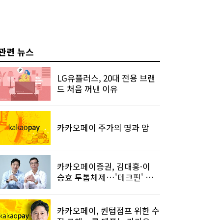
관련 뉴스
LG유플러스, 20대 전용 브랜
드 처음 꺼낸 이유
카카오페이 주가의 명과 암
카카오페이증권, 김대홍·이
승효 투톱체제…'테크핀' 입
지 강화
카카오페이, 퀀텀점프 위한 수