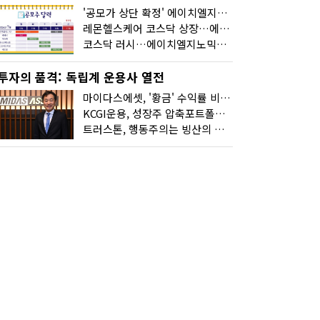
'공모가 상단 확정' 에이치엘지노믹스 청약
레몬헬스케어 코스닥 상장…에이치엘지노믹스 수요예측
코스닥 러시…에이치엘지노믹스 수요예측·레메디 청약
투자의 품격: 독립계 운용사 열전
마이다스에셋, '황금' 수익률 비결은 '꾸준함'
KCGI운용, 성장주 압축포트폴리오로 새 길을 그리다
트러스톤, 행동주의는 빙산의 일각...진정한 힘은 '주식형 강자'