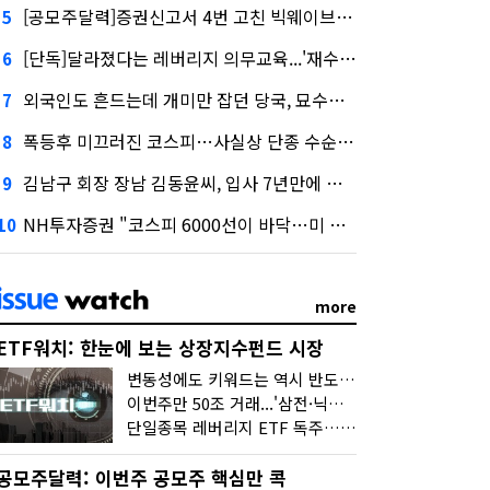
[공모주달력]증권신고서 4번 고친 빅웨이브로보틱스, 수요예측
5
[단독]달라졌다는 레버리지 의무교육...'재수강 건너뛰기' 허점
6
외국인도 흔드는데 개미만 잡던 당국, 묘수는 과다호가부담금?
7
폭등후 미끄러진 코스피…사실상 단종 수순 밟는 '단종레'
8
김남구 회장 장남 김동윤씨, 입사 7년만에 한투증권 임원 승진
9
NH투자증권 "코스피 6000선이 바닥…미 금리 안정 후 추가 회복"
10
more
ETF워치: 한눈에 보는 상장지수펀드 시장
변동성에도 키워드는 역시 반도체…신상품은 우주·방산
이번주만 50조 거래...'삼전·닉스 레버리지' 수익률은 -30%
단일종목 레버리지 ETF 독주…'증시 블랙홀'
공모주달력: 이번주 공모주 핵심만 콕