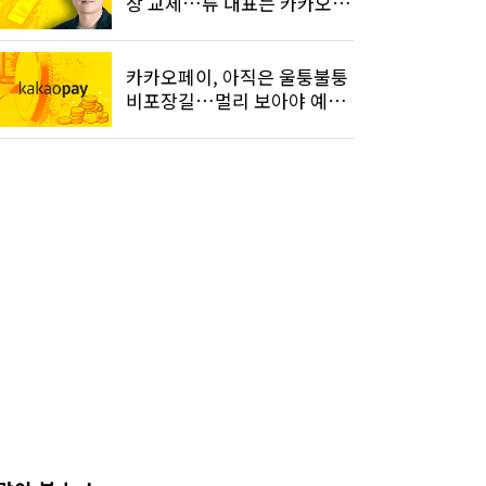
장 교체…류 대표는 카카오
행
카카오페이, 아직은 울퉁불퉁
비포장길…멀리 보아야 예쁘
다