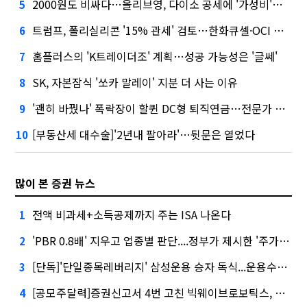
2000원도 비싸다…올리브영, 다이소 공세에 '가성비'로 맞불
5
트럼프, 폴리실리콘 '15% 관세' 검토…한화큐셀·OCI 영향은?
6
홈플러스의 'K트레이더조' 계획…성공 가능성은 '글쎄'
7
SK, 자본잠식 '쏘카 말레이' 지분 더 사는 이유
8
'괜히 바꿨나' 폭락장이 할퀸 DC형 퇴직연금…전문가 조언은
9
[부동산세 대수술]'2년내 팔아라'…뒷문은 열었다
10
많이 본 증권 뉴스
전액 비과세+소득공제까지 주는 ISA 나온다
1
'PBR 0.8배' 지우고 업종별 판단....정부가 제시한 '주가 누르기' 방지법
2
[단독]'단일종목레버리지' 삼성운용 승자 독식...운용수익 미래에셋의 6배
3
[공모주달력]증권신고서 4번 고친 빅웨이브로보틱스, 수요예측
4