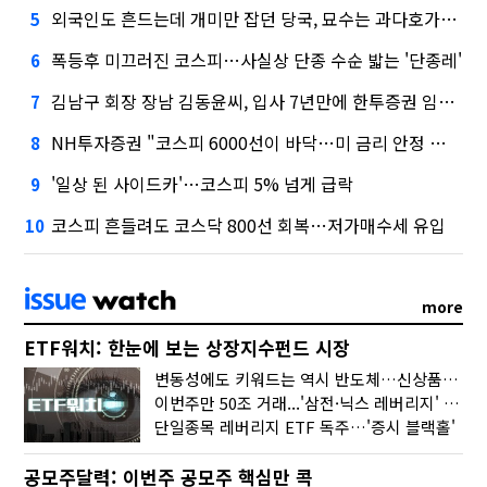
외국인도 흔드는데 개미만 잡던 당국, 묘수는 과다호가부담금?
5
폭등후 미끄러진 코스피…사실상 단종 수순 밟는 '단종레'
6
김남구 회장 장남 김동윤씨, 입사 7년만에 한투증권 임원 승진
7
NH투자증권 "코스피 6000선이 바닥…미 금리 안정 후 추가 회복"
8
'일상 된 사이드카'…코스피 5% 넘게 급락
9
코스피 흔들려도 코스닥 800선 회복…저가매수세 유입
10
more
ETF워치: 한눈에 보는 상장지수펀드 시장
변동성에도 키워드는 역시 반도체…신상품은 우주·방산
이번주만 50조 거래...'삼전·닉스 레버리지' 수익률은 -30%
단일종목 레버리지 ETF 독주…'증시 블랙홀'
공모주달력: 이번주 공모주 핵심만 콕