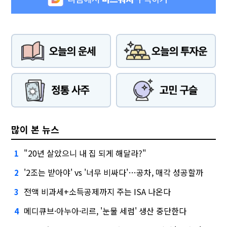
많이 본 뉴스
"20년 살았으니 내 집 되게 해달라?"
1
'2조는 받아야' vs '너무 비싸다'…공차, 매각 성공할까
2
전액 비과세+소득공제까지 주는 ISA 나온다
3
메디큐브·아누아·리르, '눈물 세럼' 생산 중단한다
4