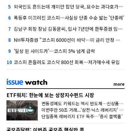
외국인도 흔드는데 개미만 잡던 당국, 묘수는 과다호가부담금?
5
폭등후 미끄러진 코스피…사실상 단종 수순 밟는 '단종레'
6
김남구 회장 장남 김동윤씨, 입사 7년만에 한투증권 임원 승진
7
NH투자증권 "코스피 6000선이 바닥…미 금리 안정 후 추가 회복"
8
'일상 된 사이드카'…코스피 5% 넘게 급락
9
코스피 흔들려도 코스닥 800선 회복…저가매수세 유입
10
more
ETF워치: 한눈에 보는 상장지수펀드 시장
변동성에도 키워드는 역시 반도체…신상품은 우주·방산
이번주만 50조 거래...'삼전·닉스 레버리지' 수익률은 -30%
단일종목 레버리지 ETF 독주…'증시 블랙홀'
공모주달력: 이번주 공모주 핵심만 콕