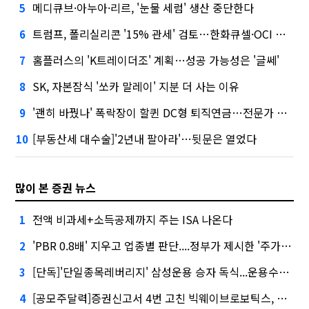
메디큐브·아누아·리르, '눈물 세럼' 생산 중단한다
5
트럼프, 폴리실리콘 '15% 관세' 검토…한화큐셀·OCI 영향은?
6
홈플러스의 'K트레이더조' 계획…성공 가능성은 '글쎄'
7
SK, 자본잠식 '쏘카 말레이' 지분 더 사는 이유
8
'괜히 바꿨나' 폭락장이 할퀸 DC형 퇴직연금…전문가 조언은
9
[부동산세 대수술]'2년내 팔아라'…뒷문은 열었다
10
많이 본 증권 뉴스
전액 비과세+소득공제까지 주는 ISA 나온다
1
'PBR 0.8배' 지우고 업종별 판단....정부가 제시한 '주가 누르기' 방지법
2
[단독]'단일종목레버리지' 삼성운용 승자 독식...운용수익 미래에셋의 6배
3
[공모주달력]증권신고서 4번 고친 빅웨이브로보틱스, 수요예측
4