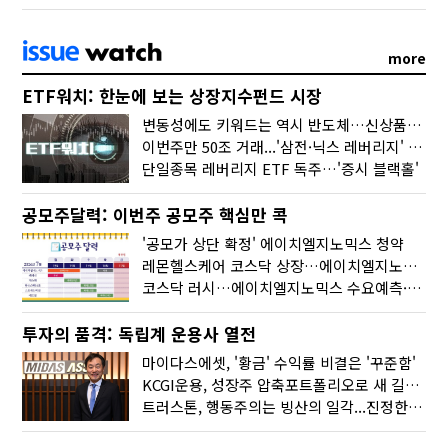
more
ETF워치: 한눈에 보는 상장지수펀드 시장
변동성에도 키워드는 역시 반도체…신상품은 우주·방산
이번주만 50조 거래...'삼전·닉스 레버리지' 수익률은 -30%
단일종목 레버리지 ETF 독주…'증시 블랙홀'
공모주달력: 이번주 공모주 핵심만 콕
'공모가 상단 확정' 에이치엘지노믹스 청약
레몬헬스케어 코스닥 상장…에이치엘지노믹스 수요예측
코스닥 러시…에이치엘지노믹스 수요예측·레메디 청약
투자의 품격: 독립계 운용사 열전
마이다스에셋, '황금' 수익률 비결은 '꾸준함'
KCGI운용, 성장주 압축포트폴리오로 새 길을 그리다
트러스톤, 행동주의는 빙산의 일각...진정한 힘은 '주식형 강자'