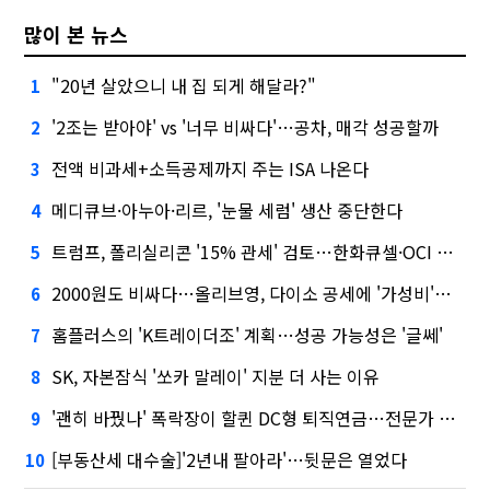
많이 본 뉴스
"20년 살았으니 내 집 되게 해달라?"
1
'2조는 받아야' vs '너무 비싸다'…공차, 매각 성공할까
2
전액 비과세+소득공제까지 주는 ISA 나온다
3
메디큐브·아누아·리르, '눈물 세럼' 생산 중단한다
4
트럼프, 폴리실리콘 '15% 관세' 검토…한화큐셀·OCI 영향은?
5
2000원도 비싸다…올리브영, 다이소 공세에 '가성비'로 맞불
6
홈플러스의 'K트레이더조' 계획…성공 가능성은 '글쎄'
7
SK, 자본잠식 '쏘카 말레이' 지분 더 사는 이유
8
'괜히 바꿨나' 폭락장이 할퀸 DC형 퇴직연금…전문가 조언은
9
[부동산세 대수술]'2년내 팔아라'…뒷문은 열었다
10