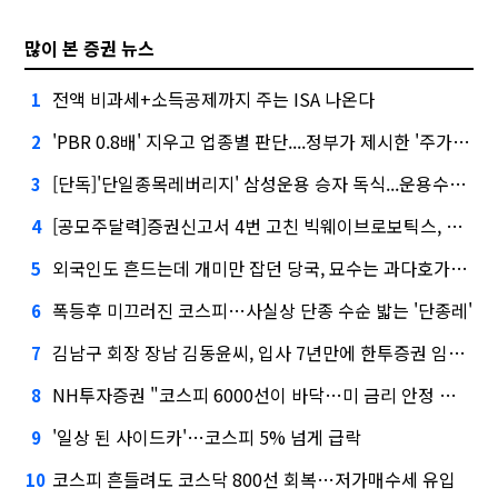
많이 본 증권 뉴스
전액 비과세+소득공제까지 주는 ISA 나온다
1
'PBR 0.8배' 지우고 업종별 판단....정부가 제시한 '주가 누르기' 방지법
2
[단독]'단일종목레버리지' 삼성운용 승자 독식...운용수익 미래에셋의 6배
3
[공모주달력]증권신고서 4번 고친 빅웨이브로보틱스, 수요예측
4
외국인도 흔드는데 개미만 잡던 당국, 묘수는 과다호가부담금?
5
폭등후 미끄러진 코스피…사실상 단종 수순 밟는 '단종레'
6
김남구 회장 장남 김동윤씨, 입사 7년만에 한투증권 임원 승진
7
NH투자증권 "코스피 6000선이 바닥…미 금리 안정 후 추가 회복"
8
'일상 된 사이드카'…코스피 5% 넘게 급락
9
코스피 흔들려도 코스닥 800선 회복…저가매수세 유입
10