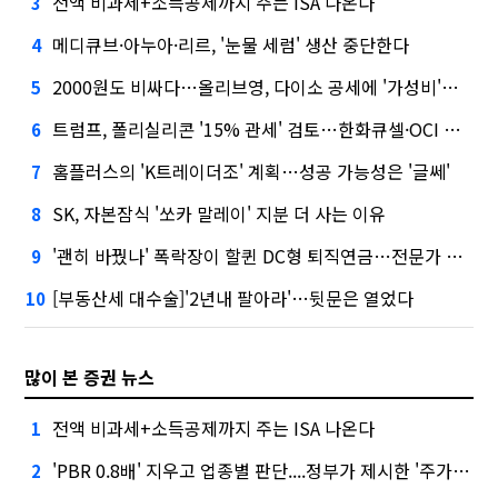
전액 비과세+소득공제까지 주는 ISA 나온다
3
메디큐브·아누아·리르, '눈물 세럼' 생산 중단한다
4
2000원도 비싸다…올리브영, 다이소 공세에 '가성비'로 맞불
5
트럼프, 폴리실리콘 '15% 관세' 검토…한화큐셀·OCI 영향은?
6
홈플러스의 'K트레이더조' 계획…성공 가능성은 '글쎄'
7
SK, 자본잠식 '쏘카 말레이' 지분 더 사는 이유
8
'괜히 바꿨나' 폭락장이 할퀸 DC형 퇴직연금…전문가 조언은
9
[부동산세 대수술]'2년내 팔아라'…뒷문은 열었다
10
많이 본 증권 뉴스
전액 비과세+소득공제까지 주는 ISA 나온다
1
'PBR 0.8배' 지우고 업종별 판단....정부가 제시한 '주가 누르기' 방지법
2