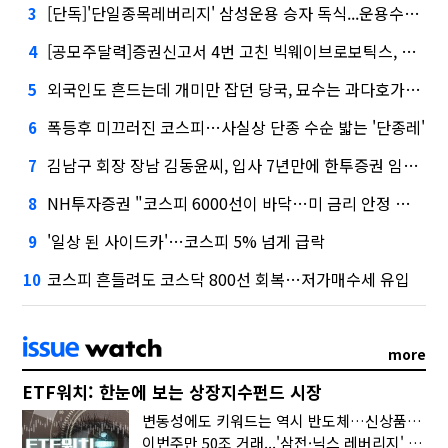
[단독]'단일종목레버리지' 삼성운용 승자 독식...운용수익 미래에셋의 6배
3
[공모주달력]증권신고서 4번 고친 빅웨이브로보틱스, 수요예측
4
외국인도 흔드는데 개미만 잡던 당국, 묘수는 과다호가부담금?
5
폭등후 미끄러진 코스피…사실상 단종 수순 밟는 '단종레'
6
김남구 회장 장남 김동윤씨, 입사 7년만에 한투증권 임원 승진
7
NH투자증권 "코스피 6000선이 바닥…미 금리 안정 후 추가 회복"
8
'일상 된 사이드카'…코스피 5% 넘게 급락
9
코스피 흔들려도 코스닥 800선 회복…저가매수세 유입
10
more
ETF워치: 한눈에 보는 상장지수펀드 시장
변동성에도 키워드는 역시 반도체…신상품은 우주·방산
이번주만 50조 거래...'삼전·닉스 레버리지' 수익률은 -30%