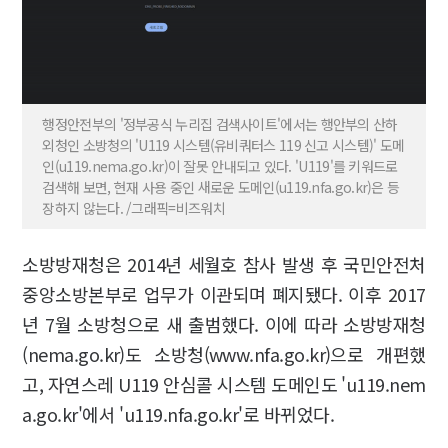
행정안전부의 '정부공식 누리집 검색사이트'에서는 행안부의 산하
외청인 소방청의 'U119 시스템(유비쿼터스 119 신고 시스템)' 도메
인(u119.nema.go.kr)이 잘못 안내되고 있다. 'U119'를 키워드로
검색해 보면, 현재 사용 중인 새로운 도메인(u119.nfa.go.kr)은 등
장하지 않는다. /그래픽=비즈워치
소방방재청은 2014년 세월호 참사 발생 후 국민안전처
중앙소방본부로 업무가 이관되며 폐지됐다. 이후 2017
년 7월 소방청으로 새 출범했다. 이에 따라 소방방재청
(nema.go.kr)도 소방청(www.nfa.go.kr)으로 개편했
고, 자연스레 U119 안심콜 시스템 도메인도 'u119.nem
a.go.kr'에서 'u119.nfa.go.kr'로 바뀌었다.