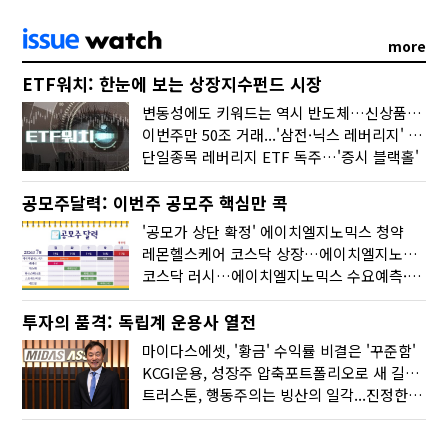
more
ETF워치: 한눈에 보는 상장지수펀드 시장
변동성에도 키워드는 역시 반도체…신상품은 우주·방산
이번주만 50조 거래...'삼전·닉스 레버리지' 수익률은 -30%
단일종목 레버리지 ETF 독주…'증시 블랙홀'
공모주달력: 이번주 공모주 핵심만 콕
'공모가 상단 확정' 에이치엘지노믹스 청약
레몬헬스케어 코스닥 상장…에이치엘지노믹스 수요예측
코스닥 러시…에이치엘지노믹스 수요예측·레메디 청약
투자의 품격: 독립계 운용사 열전
마이다스에셋, '황금' 수익률 비결은 '꾸준함'
KCGI운용, 성장주 압축포트폴리오로 새 길을 그리다
트러스톤, 행동주의는 빙산의 일각...진정한 힘은 '주식형 강자'