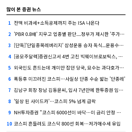
많이 본 증권 뉴스
전액 비과세+소득공제까지 주는 ISA 나온다
1
'PBR 0.8배' 지우고 업종별 판단....정부가 제시한 '주가 누르기' 방지법
2
[단독]'단일종목레버리지' 삼성운용 승자 독식...운용수익 미래에셋의 6배
3
[공모주달력]증권신고서 4번 고친 빅웨이브로보틱스, 수요예측
4
외국인도 흔드는데 개미만 잡던 당국, 묘수는 과다호가부담금?
5
폭등후 미끄러진 코스피…사실상 단종 수순 밟는 '단종레'
6
김남구 회장 장남 김동윤씨, 입사 7년만에 한투증권 임원 승진
7
'일상 된 사이드카'…코스피 5% 넘게 급락
8
NH투자증권 "코스피 6000선이 바닥…미 금리 안정 후 추가 회복"
9
코스피 흔들려도 코스닥 800선 회복…저가매수세 유입
10