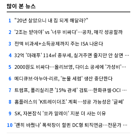
많이 본 뉴스
"20년 살았으니 내 집 되게 해달라?"
1
'2조는 받아야' vs '너무 비싸다'…공차, 매각 성공할까
2
전액 비과세+소득공제까지 주는 ISA 나온다
3
32억 '마래푸' 114㎡ 종부세, 실거주면 줄지만 안 살면 2.5배
4
2000원도 비싸다…올리브영, 다이소 공세에 '가성비'로 맞불
5
메디큐브·아누아·리르, '눈물 세럼' 생산 중단한다
6
트럼프, 폴리실리콘 '15% 관세' 검토…한화큐셀·OCI 영향은?
7
홈플러스의 'K트레이더조' 계획…성공 가능성은 '글쎄'
8
SK, 자본잠식 '쏘카 말레이' 지분 더 사는 이유
9
'괜히 바꿨나' 폭락장이 할퀸 DC형 퇴직연금…전문가 조언은
10