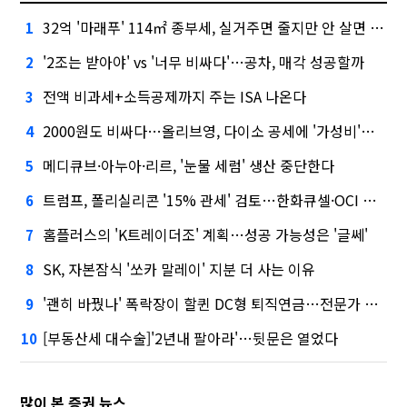
32억 '마래푸' 114㎡ 종부세, 실거주면 줄지만 안 살면 2.5배
1
'2조는 받아야' vs '너무 비싸다'…공차, 매각 성공할까
2
전액 비과세+소득공제까지 주는 ISA 나온다
3
2000원도 비싸다…올리브영, 다이소 공세에 '가성비'로 맞불
4
메디큐브·아누아·리르, '눈물 세럼' 생산 중단한다
5
트럼프, 폴리실리콘 '15% 관세' 검토…한화큐셀·OCI 영향은?
6
홈플러스의 'K트레이더조' 계획…성공 가능성은 '글쎄'
7
SK, 자본잠식 '쏘카 말레이' 지분 더 사는 이유
8
'괜히 바꿨나' 폭락장이 할퀸 DC형 퇴직연금…전문가 조언은
9
[부동산세 대수술]'2년내 팔아라'…뒷문은 열었다
10
많이 본 증권 뉴스