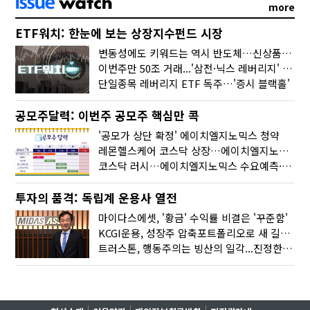
more
ETF워치: 한눈에 보는 상장지수펀드 시장
변동성에도 키워드는 역시 반도체…신상품은 우주·방산
이번주만 50조 거래...'삼전·닉스 레버리지' 수익률은 -30%
단일종목 레버리지 ETF 독주…'증시 블랙홀'
공모주달력: 이번주 공모주 핵심만 콕
'공모가 상단 확정' 에이치엘지노믹스 청약
레몬헬스케어 코스닥 상장…에이치엘지노믹스 수요예측
코스닥 러시…에이치엘지노믹스 수요예측·레메디 청약
투자의 품격: 독립계 운용사 열전
마이다스에셋, '황금' 수익률 비결은 '꾸준함'
KCGI운용, 성장주 압축포트폴리오로 새 길을 그리다
트러스톤, 행동주의는 빙산의 일각...진정한 힘은 '주식형 강자'