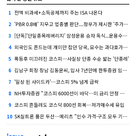
전액 비과세+소득공제까지 주는 ISA 나온다
1
'PBR 0.8배' 지우고 업종별 판단....정부가 제시한 '주가 누르기' 방지법
2
[단독]'단일종목레버리지' 삼성운용 승자 독식...운용수익 미래에셋의 6배
3
외국인도 흔드는데 개미만 잡던 당국, 묘수는 과다호가부담금?
4
폭등후 미끄러진 코스피…사실상 단종 수순 밟는 '단종레'
5
김남구 회장 장남 김동윤씨, 입사 7년만에 한투증권 임원 승진
6
'일상 된 사이드카'…코스피 5% 넘게 급락
7
NH투자증권 "코스피 6000선이 바닥…미 금리 안정 후 추가 회복"
8
코스피 흔들려도 코스닥 800선 회복…저가매수세 유입
9
SK실트론 품은 두산…메리츠 "인수 가격·구조 모두 기대 이상"
10