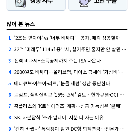
많이 본 뉴스
'2조는 받아야' vs '너무 비싸다'…공차, 매각 성공할까
1
32억 '마래푸' 114㎡ 종부세, 실거주면 줄지만 안 살면 2.5배
2
전액 비과세+소득공제까지 주는 ISA 나온다
3
2000원도 비싸다…올리브영, 다이소 공세에 '가성비'로 맞불
4
메디큐브·아누아·리르, '눈물 세럼' 생산 중단한다
5
트럼프, 폴리실리콘 '15% 관세' 검토…한화큐셀·OCI 영향은?
6
홈플러스의 'K트레이더조' 계획…성공 가능성은 '글쎄'
7
SK, 자본잠식 '쏘카 말레이' 지분 더 사는 이유
8
'괜히 바꿨나' 폭락장이 할퀸 DC형 퇴직연금…전문가 조언은
9