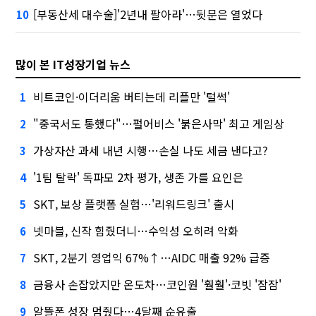
[부동산세 대수술]'2년내 팔아라'…뒷문은 열었다
10
많이 본 IT성장기업 뉴스
비트코인·이더리움 버티는데 리플만 '털썩'
1
"중국서도 통했다"…펄어비스 '붉은사막' 최고 게임상
2
가상자산 과세 내년 시행…손실 나도 세금 낸다고?
3
'1팀 탈락' 독파모 2차 평가, 생존 가를 요인은
4
SKT, 보상 플랫폼 실험…'리워드링크' 출시
5
넷마블, 신작 힘줬더니…수익성 오히려 악화
6
SKT, 2분기 영업익 67%↑…AIDC 매출 92% 급증
7
금융사 손잡았지만 온도차…코인원 '훨훨'·코빗 '잠잠'
8
알뜰폰 성장 멈췄다…4달째 순유출
9