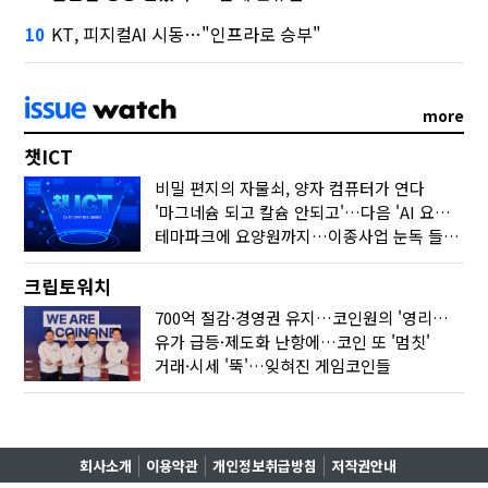
KT, 피지컬AI 시동…"인프라로 승부"
10
more
챗ICT
비밀 편지의 자물쇠, 양자 컴퓨터가 연다
'마그네슘 되고 칼슘 안되고'…다음 'AI 요약' 갈 길은
테마파크에 요양원까지…이종사업 눈독 들이는 게임사
크립토워치
700억 절감·경영권 유지…코인원의 '영리한 딜'
유가 급등·제도화 난항에…코인 또 '멈칫'
거래·시세 '뚝'…잊혀진 게임코인들
회사소개
이용약관
개인정보취급방침
저작권안내