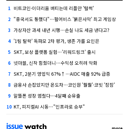
비트코인·이더리움 버티는데 리플만 '털썩'
1
"중국서도 통했다"…펄어비스 '붉은사막' 최고 게임상
2
가상자산 과세 내년 시행…손실 나도 세금 낸다고?
3
'1팀 탈락' 독파모 2차 평가, 생존 가를 요인은
4
SKT, 보상 플랫폼 실험…'리워드링크' 출시
5
넷마블, 신작 힘줬더니…수익성 오히려 악화
6
SKT, 2분기 영업익 67%↑…AIDC 매출 92% 급증
7
금융사 손잡았지만 온도차…코인원 '훨훨'·코빗 '잠잠'
8
알뜰폰 성장 멈췄다…4달째 순유출
9
KT, 피지컬AI 시동…"인프라로 승부"
10
more