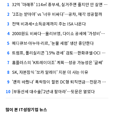
32억 '마래푸' 114㎡ 종부세, 실거주면 줄지만 안 살면 2.5배
1
'2조는 받아야' vs '너무 비싸다'…공차, 매각 성공할까
2
전액 비과세+소득공제까지 주는 ISA 나온다
3
2000원도 비싸다…올리브영, 다이소 공세에 '가성비'로 맞불
4
메디큐브·아누아·리르, '눈물 세럼' 생산 중단한다
5
트럼프, 폴리실리콘 '15% 관세' 검토…한화큐셀·OCI 영향은?
6
홈플러스의 'K트레이더조' 계획…성공 가능성은 '글쎄'
7
SK, 자본잠식 '쏘카 말레이' 지분 더 사는 이유
8
'괜히 바꿨나' 폭락장이 할퀸 DC형 퇴직연금…전문가 조언은
9
[부동산세 대수술]'2년내 팔아라'…뒷문은 열었다
10
많이 본 IT성장기업 뉴스