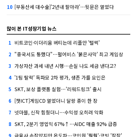
[부동산세 대수술]'2년내 팔아라'…뒷문은 열었다
10
많이 본 IT성장기업 뉴스
비트코인·이더리움 버티는데 리플만 '털썩'
1
"중국서도 통했다"…펄어비스 '붉은사막' 최고 게임상
2
가상자산 과세 내년 시행…손실 나도 세금 낸다고?
3
'1팀 탈락' 독파모 2차 평가, 생존 가를 요인은
4
SKT, 보상 플랫폼 실험…'리워드링크' 출시
5
[챗ICT]게임CD 열었더니 달랑 종이 한 장
6
넷마블, 신작 힘줬더니…수익성 오히려 악화
7
SKT, 2분기 영업익 67%↑…AIDC 매출 92% 급증
8
금융사 손잡았지만 온도차…코인원 '훨훨'·코빗 '잠잠'
9