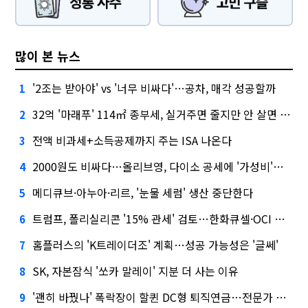
많이 본 뉴스
'2조는 받아야' vs '너무 비싸다'…공차, 매각 성공할까
1
32억 '마래푸' 114㎡ 종부세, 실거주면 줄지만 안 살면 2.5배
2
전액 비과세+소득공제까지 주는 ISA 나온다
3
2000원도 비싸다…올리브영, 다이소 공세에 '가성비'로 맞불
4
메디큐브·아누아·리르, '눈물 세럼' 생산 중단한다
5
트럼프, 폴리실리콘 '15% 관세' 검토…한화큐셀·OCI 영향은?
6
홈플러스의 'K트레이더조' 계획…성공 가능성은 '글쎄'
7
SK, 자본잠식 '쏘카 말레이' 지분 더 사는 이유
8
'괜히 바꿨나' 폭락장이 할퀸 DC형 퇴직연금…전문가 조언은
9