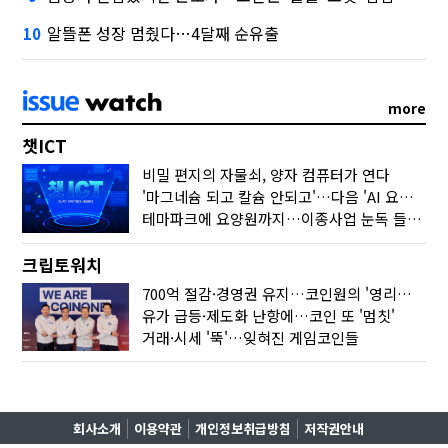
알뜰폰 성장 멈췄다…4달째 순유출
10
more
챗ICT
비밀 편지의 자물쇠, 양자 컴퓨터가 연다
'마그네슘 되고 칼슘 안되고'…다음 'AI 요약' 갈 길은
테마파크에 요양원까지…이종사업 눈독 들이는 게임사
크립토워치
700억 절감·경영권 유지…코인원의 '영리한 딜'
유가 급등·제도화 난항에…코인 또 '멈칫'
거래·시세 '뚝'…잊혀진 게임코인들
회사소개
이용약관
개인정보취급방침
저작권안내