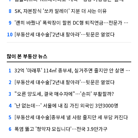
SK, 자본잠식 '쏘카 말레이' 지분 더 사는 이유
8
'괜히 바꿨나' 폭락장이 할퀸 DC형 퇴직연금…전문가 조언은
9
[부동산세 대수술]'2년내 팔아라'…뒷문은 열었다
10
많이 본 부동산 뉴스
32억 '마래푸' 114㎡ 종부세, 실거주면 줄지만 안 살면 2.5배
1
[부동산세 대수술]'2년내 팔아라'…뒷문은 열었다
2
"오른 양도세, 결국 매수자에"…'손피' 부활할까?
3
'난 없는데…' 서울에 내 집 가진 외국인 3만3000명
4
[부동산세 대수술]종부세 낼 사람 줄지만 세 부담 커진다
5
폭염 뚫고 '청약자 모십니다'…전국 3.9만가구
6