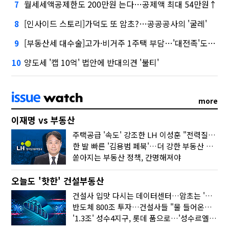
월세세액공제한도 200만원 는다…공제액 최대 54만원↑
7
[인사이드 스토리]가덕도 또 암초?…공공공사의 '굴레'
8
[부동산세 대수술]고가·비거주 1주택 부담…'대전족'도 불똥
9
양도세 '캡 10억' 법안에 반대의견 '불티'
10
more
이재명 vs 부동산
주택공급 '속도' 강조한 LH 이성훈 "전력질주해야"
한 발 빠른 '김용범 페북'…더 강한 부동산 규제 나오나
쏟아지는 부동산 정책, 간명해져야
오늘도 '핫한' 건설부동산
건설사 입맛 다시는 데이터센터…암초는 '주민 반대'
반도체 800조 투자…건설사들 "물 들어온다!"
'1.3조' 성수4지구, 롯데 품으로…'성수르엘 S70' 거듭