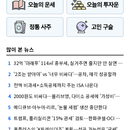
많이 본 뉴스
32억 '마래푸' 114㎡ 종부세, 실거주면 줄지만 안 살면 2.5배
1
'2조는 받아야' vs '너무 비싸다'…공차, 매각 성공할까
2
전액 비과세+소득공제까지 주는 ISA 나온다
3
2000원도 비싸다…올리브영, 다이소 공세에 '가성비'로 맞불
4
메디큐브·아누아·리르, '눈물 세럼' 생산 중단한다
5
트럼프, 폴리실리콘 '15% 관세' 검토…한화큐셀·OCI 영향은?
6
홈플러스의 'K트레이더조' 계획…성공 가능성은 '글쎄'
7