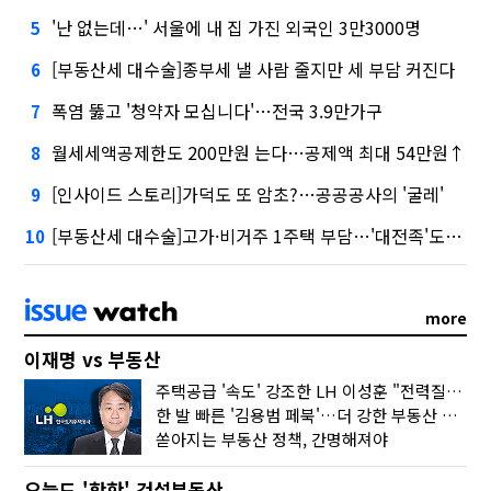
'난 없는데…' 서울에 내 집 가진 외국인 3만3000명
5
[부동산세 대수술]종부세 낼 사람 줄지만 세 부담 커진다
6
폭염 뚫고 '청약자 모십니다'…전국 3.9만가구
7
월세세액공제한도 200만원 는다…공제액 최대 54만원↑
8
[인사이드 스토리]가덕도 또 암초?…공공공사의 '굴레'
9
[부동산세 대수술]고가·비거주 1주택 부담…'대전족'도 불똥
10
more
이재명 vs 부동산
주택공급 '속도' 강조한 LH 이성훈 "전력질주해야"
한 발 빠른 '김용범 페북'…더 강한 부동산 규제 나오나
쏟아지는 부동산 정책, 간명해져야
오늘도 '핫한' 건설부동산