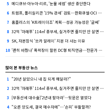
메디큐브·아누아·리르, '눈물 세럼' 생산 중단한다
5
트럼프, 폴리실리콘 '15% 관세' 검토…한화큐셀·OCI 영향은?
6
홈플러스의 'K트레이더조' 계획…성공 가능성은 '글쎄'
7
32억 '마래푸' 114㎡ 종부세, 실거주면 줄지만 안 살면 2.5배
8
SK, 자본잠식 '쏘카 말레이' 지분 더 사는 이유
9
'괜히 바꿨나' 폭락장이 할퀸 DC형 퇴직연금…전문가 조언은
10
많이 본 부동산 뉴스
"20년 살았으니 내 집 되게 해달라?"
1
32억 '마래푸' 114㎡ 종부세, 실거주면 줄지만 안 살면 2.5배
2
[부동산세 대수술]'2년내 팔아라'…뒷문은 열었다
3
"오른 양도세, 결국 매수자에"…'손피' 부활할까?
4