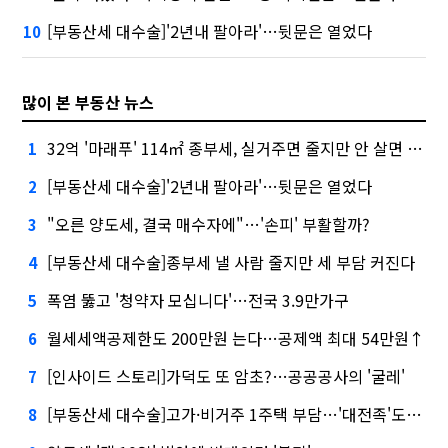
[부동산세 대수술]'2년내 팔아라'…뒷문은 열었다
10
많이 본 부동산 뉴스
32억 '마래푸' 114㎡ 종부세, 실거주면 줄지만 안 살면 2.5배
1
[부동산세 대수술]'2년내 팔아라'…뒷문은 열었다
2
"오른 양도세, 결국 매수자에"…'손피' 부활할까?
3
[부동산세 대수술]종부세 낼 사람 줄지만 세 부담 커진다
4
폭염 뚫고 '청약자 모십니다'…전국 3.9만가구
5
월세세액공제한도 200만원 는다…공제액 최대 54만원↑
6
[인사이드 스토리]가덕도 또 암초?…공공공사의 '굴레'
7
[부동산세 대수술]고가·비거주 1주택 부담…'대전족'도 불똥
8