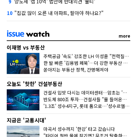
양도세 '캡 10억' 법안에 반대의견 '불티'
9
"집값 많이 오른 내 아파트, 팔아야 하나요?"
10
more
이재명 vs 부동산
주택공급 '속도' 강조한 LH 이성훈 "전력질주해야"
한 발 빠른 '김용범 페북'…더 강한 부동산 규제 나오나
쏟아지는 부동산 정책, 간명해져야
오늘도 '핫한' 건설부동산
건설사 입맛 다시는 데이터센터…암초는 '주민 반대'
반도체 800조 투자…건설사들 "물 들어온다!"
'1.3조' 성수4지구, 롯데 품으로…'성수르엘 S70' 거듭
지금은 '교통시대'
마곡서 성수까지 '한강' 타고 갔습니다
"타이어 절반 물에 잠기면? 무조건 탈출하세요"