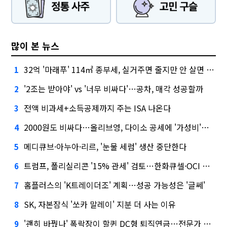
많이 본 뉴스
32억 '마래푸' 114㎡ 종부세, 실거주면 줄지만 안 살면 2.5배
1
'2조는 받아야' vs '너무 비싸다'…공차, 매각 성공할까
2
전액 비과세+소득공제까지 주는 ISA 나온다
3
2000원도 비싸다…올리브영, 다이소 공세에 '가성비'로 맞불
4
메디큐브·아누아·리르, '눈물 세럼' 생산 중단한다
5
트럼프, 폴리실리콘 '15% 관세' 검토…한화큐셀·OCI 영향은?
6
홈플러스의 'K트레이더조' 계획…성공 가능성은 '글쎄'
7
SK, 자본잠식 '쏘카 말레이' 지분 더 사는 이유
8
'괜히 바꿨나' 폭락장이 할퀸 DC형 퇴직연금…전문가 조언은
9