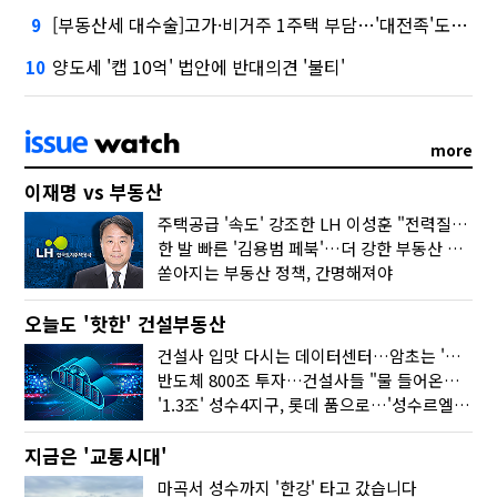
[부동산세 대수술]고가·비거주 1주택 부담…'대전족'도 불똥
9
양도세 '캡 10억' 법안에 반대의견 '불티'
10
more
이재명 vs 부동산
주택공급 '속도' 강조한 LH 이성훈 "전력질주해야"
한 발 빠른 '김용범 페북'…더 강한 부동산 규제 나오나
쏟아지는 부동산 정책, 간명해져야
오늘도 '핫한' 건설부동산
건설사 입맛 다시는 데이터센터…암초는 '주민 반대'
반도체 800조 투자…건설사들 "물 들어온다!"
'1.3조' 성수4지구, 롯데 품으로…'성수르엘 S70' 거듭
지금은 '교통시대'
마곡서 성수까지 '한강' 타고 갔습니다