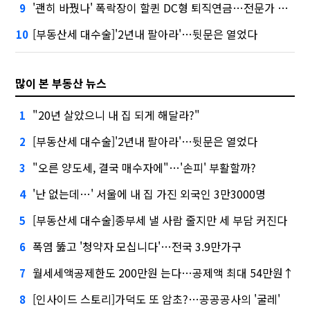
'괜히 바꿨나' 폭락장이 할퀸 DC형 퇴직연금…전문가 조언은
9
[부동산세 대수술]'2년내 팔아라'…뒷문은 열었다
10
많이 본 부동산 뉴스
"20년 살았으니 내 집 되게 해달라?"
1
[부동산세 대수술]'2년내 팔아라'…뒷문은 열었다
2
"오른 양도세, 결국 매수자에"…'손피' 부활할까?
3
'난 없는데…' 서울에 내 집 가진 외국인 3만3000명
4
[부동산세 대수술]종부세 낼 사람 줄지만 세 부담 커진다
5
폭염 뚫고 '청약자 모십니다'…전국 3.9만가구
6
월세세액공제한도 200만원 는다…공제액 최대 54만원↑
7
[인사이드 스토리]가덕도 또 암초?…공공공사의 '굴레'
8