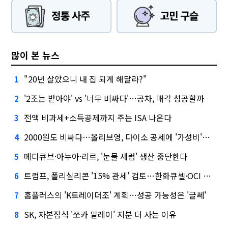
많이 본 뉴스
"20년 살았으니 내 집 되게 해달라?"
1
'2조는 받아야' vs '너무 비싸다'…공차, 매각 성공할까
2
전액 비과세+소득공제까지 주는 ISA 나온다
3
2000원도 비싸다…올리브영, 다이소 공세에 '가성비'로 맞불
4
메디큐브·아누아·리르, '눈물 세럼' 생산 중단한다
5
트럼프, 폴리실리콘 '15% 관세' 검토…한화큐셀·OCI 영향은?
6
홈플러스의 'K트레이더조' 계획…성공 가능성은 '글쎄'
7
SK, 자본잠식 '쏘카 말레이' 지분 더 사는 이유
8