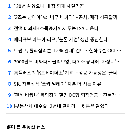
"20년 살았으니 내 집 되게 해달라?"
1
'2조는 받아야' vs '너무 비싸다'…공차, 매각 성공할까
2
전액 비과세+소득공제까지 주는 ISA 나온다
3
메디큐브·아누아·리르, '눈물 세럼' 생산 중단한다
4
트럼프, 폴리실리콘 '15% 관세' 검토…한화큐셀·OCI 영향은?
5
2000원도 비싸다…올리브영, 다이소 공세에 '가성비'로 맞불
6
홈플러스의 'K트레이더조' 계획…성공 가능성은 '글쎄'
7
SK, 자본잠식 '쏘카 말레이' 지분 더 사는 이유
8
'괜히 바꿨나' 폭락장이 할퀸 DC형 퇴직연금…전문가 조언은
9
[부동산세 대수술]'2년내 팔아라'…뒷문은 열었다
10
많이 본 부동산 뉴스