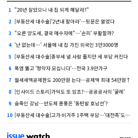
"20년 살았으니 내 집 되게 해달라?"
1
[부동산세 대수술]'2년내 팔아라'…뒷문은 열었다
2
"오른 양도세, 결국 매수자에"…'손피' 부활할까?
3
'난 없는데…' 서울에 내 집 가진 외국인 3만3000명
4
[부동산세 대수술]종부세 낼 사람 줄지만 세 부담 커진다
5
폭염 뚫고 '청약자 모십니다'…전국 3.9만가구
6
월세세액공제한도 200만원 는다…공제액 최대 54만원↑
7
[인사이드 스토리]가덕도 또 암초?…공공공사의 '굴레'
8
숨죽인 강남…반도체 훈풍은 '동탄발 호남선'?
9
[부동산세 대수술]고가·비거주 1주택 부담…'대전족'도 불똥
10