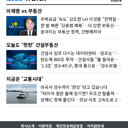
more
이재명 vs 부동산
주택공급 '속도' 강조한 LH 이성훈 "전력질주해야"
한 발 빠른 '김용범 페북'…더 강한 부동산 규제 나오나
쏟아지는 부동산 정책, 간명해져야
오늘도 '핫한' 건설부동산
건설사 입맛 다시는 데이터센터…암초는 '주민 반대'
반도체 800조 투자…건설사들 "물 들어온다!"
'1.3조' 성수4지구, 롯데 품으로…'성수르엘 S70' 거듭
지금은 '교통시대'
마곡서 성수까지 '한강' 타고 갔습니다
"타이어 절반 물에 잠기면? 무조건 탈출하세요"
양재IC 정체 줄인다…성남-서초 고속도로 2029년 착공
회사소개
이용약관
개인정보취급방침
저작권안내