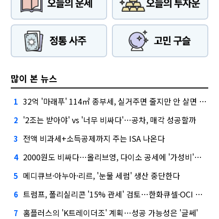
많이 본 뉴스
32억 '마래푸' 114㎡ 종부세, 실거주면 줄지만 안 살면 2.5배
1
'2조는 받아야' vs '너무 비싸다'…공차, 매각 성공할까
2
전액 비과세+소득공제까지 주는 ISA 나온다
3
2000원도 비싸다…올리브영, 다이소 공세에 '가성비'로 맞불
4
메디큐브·아누아·리르, '눈물 세럼' 생산 중단한다
5
트럼프, 폴리실리콘 '15% 관세' 검토…한화큐셀·OCI 영향은?
6
홈플러스의 'K트레이더조' 계획…성공 가능성은 '글쎄'
7