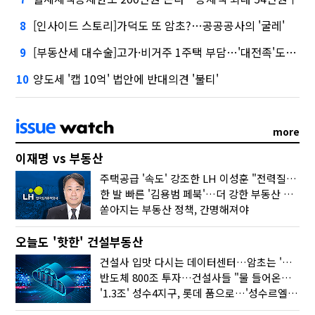
[인사이드 스토리]가덕도 또 암초?…공공공사의 '굴레'
8
[부동산세 대수술]고가·비거주 1주택 부담…'대전족'도 불똥
9
양도세 '캡 10억' 법안에 반대의견 '불티'
10
more
이재명 vs 부동산
주택공급 '속도' 강조한 LH 이성훈 "전력질주해야"
한 발 빠른 '김용범 페북'…더 강한 부동산 규제 나오나
쏟아지는 부동산 정책, 간명해져야
오늘도 '핫한' 건설부동산
건설사 입맛 다시는 데이터센터…암초는 '주민 반대'
반도체 800조 투자…건설사들 "물 들어온다!"
'1.3조' 성수4지구, 롯데 품으로…'성수르엘 S70' 거듭