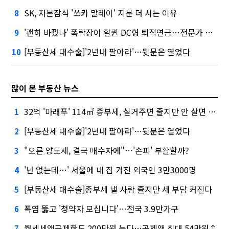
SK, 자본잠식 '쏘카 말레이' 지분 더 사는 이유
8
'괜히 바꿨나' 폭락장이 할퀸 DC형 퇴직연금…전문가 조언은
9
[부동산세 대수술]'2년내 팔아라'…뒷문은 열었다
10
많이 본 부동산 뉴스
32억 '마래푸' 114㎡ 종부세, 실거주면 줄지만 안 살면 2.5배
1
[부동산세 대수술]'2년내 팔아라'…뒷문은 열었다
2
"오른 양도세, 결국 매수자에"…'손피' 부활할까?
3
'난 없는데…' 서울에 내 집 가진 외국인 3만3000명
4
[부동산세 대수술]종부세 낼 사람 줄지만 세 부담 커진다
5
폭염 뚫고 '청약자 모십니다'…전국 3.9만가구
6
월세세액공제한도 200만원 는다…공제액 최대 54만원↑
7