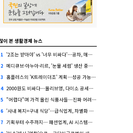
많이 본 생활경제 뉴스
'2조는 받아야' vs '너무 비싸다'…공차, 매각 성공할까
1
메디큐브·아누아·리르, '눈물 세럼' 생산 중단한다
2
홈플러스의 'K트레이더조' 계획…성공 가능성은 '글쎄'
3
2000원도 비싸다…올리브영, 다이소 공세에 '가성비'로 맞불
4
"어렵다"며 가격 올린 식품사들…진짜 어려운 거 맞아?
5
'사내 복지=구내 식당'…급식업계, 차별화 경쟁 본격화
6
기획부터 수주까지… 패션업계, AI 시스템화 박차
7