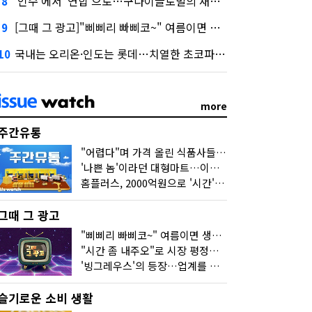
'인수'에서 '연합'으로…구다이글로벌의 새로운 투자법
8
[그때 그 광고]"삐삐리 빠삐코~" 여름이면 생각나는 그 노래
9
국내는 오리온·인도는 롯데…치열한 초코파이 대전
10
more
주간유통
"어렵다"며 가격 올린 식품사들…진짜 어려운 거 맞아?
'나쁜 놈'이라던 대형마트…이젠 '불쌍한 놈' 됐다
홈플러스, 2000억원으로 '시간'을 샀다
그때 그 광고
"삐삐리 빠삐코~" 여름이면 생각나는 그 노래
"시간 좀 내주오"로 시장 평정한 하이마트
'빙그레우스'의 등장…업계를 흔든 '세계관' 마케팅
슬기로운 소비 생활