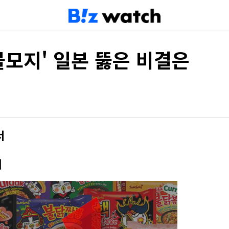
불모지' 일본 뚫은 비결은
서
개