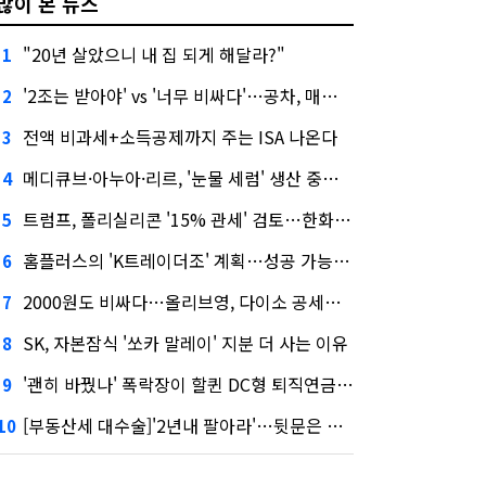
많이 본 뉴스
"20년 살았으니 내 집 되게 해달라?"
1
'2조는 받아야' vs '너무 비싸다'…공차, 매각 성공할까
2
전액 비과세+소득공제까지 주는 ISA 나온다
3
메디큐브·아누아·리르, '눈물 세럼' 생산 중단한다
4
트럼프, 폴리실리콘 '15% 관세' 검토…한화큐셀·OCI 영향은?
5
홈플러스의 'K트레이더조' 계획…성공 가능성은 '글쎄'
6
2000원도 비싸다…올리브영, 다이소 공세에 '가성비'로 맞불
7
SK, 자본잠식 '쏘카 말레이' 지분 더 사는 이유
8
'괜히 바꿨나' 폭락장이 할퀸 DC형 퇴직연금…전문가 조언은
9
[부동산세 대수술]'2년내 팔아라'…뒷문은 열었다
10