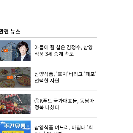
관련 뉴스
아들에 힘 실은 김정수, 삼양
식품 3세 승계 속도
삼양식품, '호치'버리고 '페포'
선택한 사연
①K푸드 국가대표들, 동남아
정복 나섰다
삼양식품 며느리, 마침내 '회