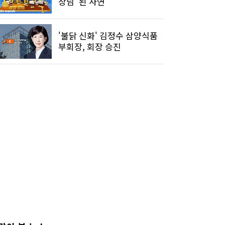
장님' 된 사연
'불닭 신화' 김정수 삼양식품
부회장, 회장 승진