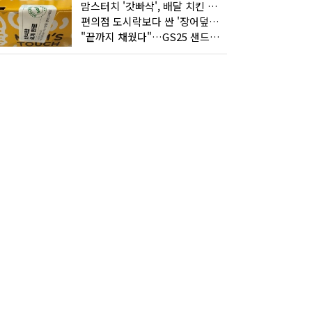
맘스터치 '갓빠삭', 배달 치킨 선입견을 바꿨다
편의점 도시락보다 싼 '장어덮밥'…오뚜기가 해냈다
"끝까지 채웠다"…GS25 샌드위치의 달라진 '속'사정