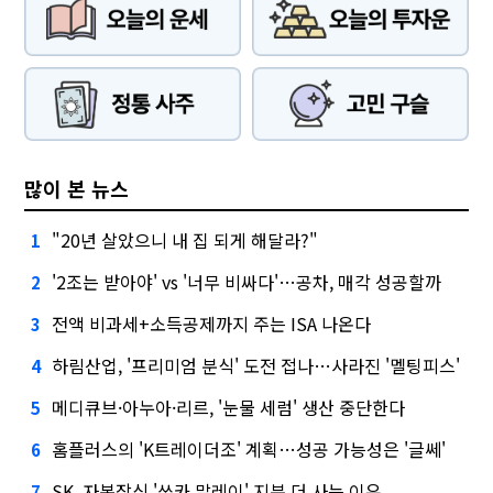
많이 본 뉴스
"20년 살았으니 내 집 되게 해달라?"
1
'2조는 받아야' vs '너무 비싸다'…공차, 매각 성공할까
2
전액 비과세+소득공제까지 주는 ISA 나온다
3
하림산업, '프리미엄 분식' 도전 접나…사라진 '멜팅피스'
4
메디큐브·아누아·리르, '눈물 세럼' 생산 중단한다
5
홈플러스의 'K트레이더조' 계획…성공 가능성은 '글쎄'
6
SK, 자본잠식 '쏘카 말레이' 지분 더 사는 이유
7