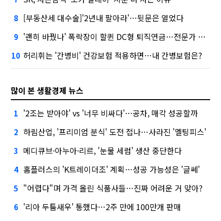
[부동산세 대수술]'2년내 팔아라'…뒷문은 열었다
8
'괜히 바꿨나' 폭락장이 할퀸 DC형 퇴직연금…전문가 조언은
9
허리휘는 '간병비' 건강보험 적용하면…내 간병보험은?
10
많이 본 생활경제 뉴스
'2조는 받아야' vs '너무 비싸다'…공차, 매각 성공할까
1
하림산업, '프리미엄 분식' 도전 접나…사라진 '멜팅피스'
2
메디큐브·아누아·리르, '눈물 세럼' 생산 중단한다
3
홈플러스의 'K트레이더조' 계획…성공 가능성은 '글쎄'
4
"어렵다"며 가격 올린 식품사들…진짜 어려운 거 맞아?
5
'리아 두툼새우' 통했다…2주 만에 100만개 판매
6