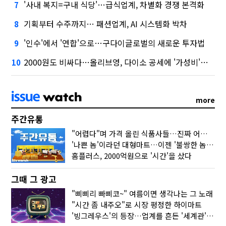
'사내 복지=구내 식당'…급식업계, 차별화 경쟁 본격화
7
기획부터 수주까지… 패션업계, AI 시스템화 박차
8
'인수'에서 '연합'으로…구다이글로벌의 새로운 투자법
9
2000원도 비싸다…올리브영, 다이소 공세에 '가성비'로 맞불
10
more
주간유통
"어렵다"며 가격 올린 식품사들…진짜 어려운 거 맞아?
'나쁜 놈'이라던 대형마트…이젠 '불쌍한 놈' 됐다
홈플러스, 2000억원으로 '시간'을 샀다
그때 그 광고
"삐삐리 빠삐코~" 여름이면 생각나는 그 노래
"시간 좀 내주오"로 시장 평정한 하이마트
'빙그레우스'의 등장…업계를 흔든 '세계관' 마케팅