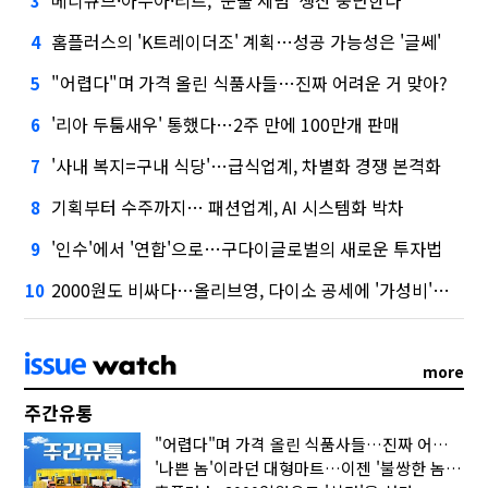
3
홈플러스의 'K트레이더조' 계획…성공 가능성은 '글쎄'
4
"어렵다"며 가격 올린 식품사들…진짜 어려운 거 맞아?
5
'리아 두툼새우' 통했다…2주 만에 100만개 판매
6
'사내 복지=구내 식당'…급식업계, 차별화 경쟁 본격화
7
기획부터 수주까지… 패션업계, AI 시스템화 박차
8
'인수'에서 '연합'으로…구다이글로벌의 새로운 투자법
9
2000원도 비싸다…올리브영, 다이소 공세에 '가성비'로 맞불
10
more
주간유통
"어렵다"며 가격 올린 식품사들…진짜 어려운 거 맞아?
'나쁜 놈'이라던 대형마트…이젠 '불쌍한 놈' 됐다