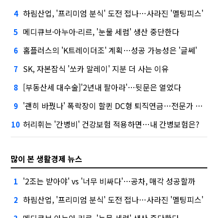
하림산업, '프리미엄 분식' 도전 접나…사라진 '멜팅피스'
4
메디큐브·아누아·리르, '눈물 세럼' 생산 중단한다
5
홈플러스의 'K트레이더조' 계획…성공 가능성은 '글쎄'
6
SK, 자본잠식 '쏘카 말레이' 지분 더 사는 이유
7
[부동산세 대수술]'2년내 팔아라'…뒷문은 열었다
8
'괜히 바꿨나' 폭락장이 할퀸 DC형 퇴직연금…전문가 조언은
9
허리휘는 '간병비' 건강보험 적용하면…내 간병보험은?
10
많이 본 생활경제 뉴스
'2조는 받아야' vs '너무 비싸다'…공차, 매각 성공할까
1
하림산업, '프리미엄 분식' 도전 접나…사라진 '멜팅피스'
2
메디큐브·아누아·리르, '눈물 세럼' 생산 중단한다