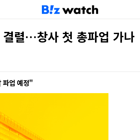
또 결렬…창사 첫 총파업 가나
 파업 예정"