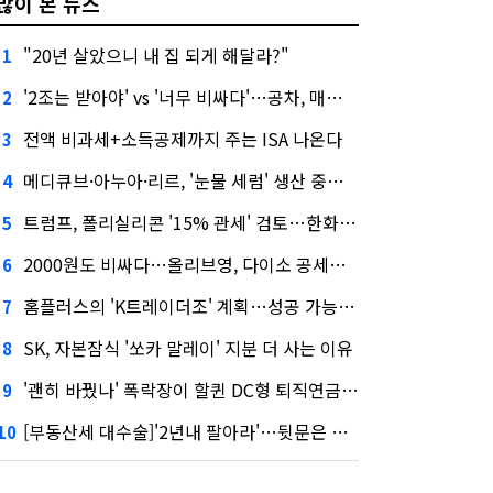
많이 본 뉴스
"20년 살았으니 내 집 되게 해달라?"
1
'2조는 받아야' vs '너무 비싸다'…공차, 매각 성공할까
2
전액 비과세+소득공제까지 주는 ISA 나온다
3
메디큐브·아누아·리르, '눈물 세럼' 생산 중단한다
4
트럼프, 폴리실리콘 '15% 관세' 검토…한화큐셀·OCI 영향은?
5
2000원도 비싸다…올리브영, 다이소 공세에 '가성비'로 맞불
6
홈플러스의 'K트레이더조' 계획…성공 가능성은 '글쎄'
7
SK, 자본잠식 '쏘카 말레이' 지분 더 사는 이유
8
'괜히 바꿨나' 폭락장이 할퀸 DC형 퇴직연금…전문가 조언은
9
[부동산세 대수술]'2년내 팔아라'…뒷문은 열었다
10