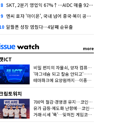
SKT, 2분기 영업익 67%↑…AIDC 매출 92% 급증
8
엔씨 효자 '아이온', 국내 넘어 중국·북미 공략 나선다
9
알뜰폰 성장 멈췄다…4달째 순유출
10
more
챗ICT
비밀 편지의 자물쇠, 양자 컴퓨터가 연다
'마그네슘 되고 칼슘 안되고'…다음 'AI 요약' 갈 길은
테마파크에 요양원까지…이종사업 눈독 들이는 게임사
크립토워치
700억 절감·경영권 유지…코인원의 '영리한 딜'
유가 급등·제도화 난항에…코인 또 '멈칫'
거래·시세 '뚝'…잊혀진 게임코인들