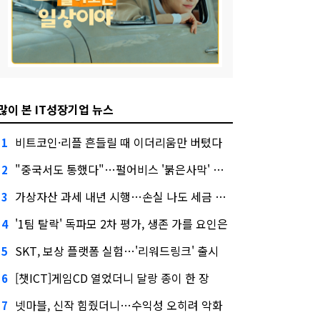
많이 본 IT성장기업 뉴스
비트코인·리플 흔들릴 때 이더리움만 버텼다
1
"중국서도 통했다"…펄어비스 '붉은사막' 최고 게임상
2
가상자산 과세 내년 시행…손실 나도 세금 낸다고?
3
'1팀 탈락' 독파모 2차 평가, 생존 가를 요인은
4
SKT, 보상 플랫폼 실험…'리워드링크' 출시
5
[챗ICT]게임CD 열었더니 달랑 종이 한 장
6
넷마블, 신작 힘줬더니…수익성 오히려 악화
7