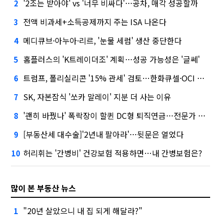
'2조는 받아야' vs '너무 비싸다'…공차, 매각 성공할까
2
전액 비과세+소득공제까지 주는 ISA 나온다
3
메디큐브·아누아·리르, '눈물 세럼' 생산 중단한다
4
홈플러스의 'K트레이더조' 계획…성공 가능성은 '글쎄'
5
트럼프, 폴리실리콘 '15% 관세' 검토…한화큐셀·OCI 영향은?
6
SK, 자본잠식 '쏘카 말레이' 지분 더 사는 이유
7
'괜히 바꿨나' 폭락장이 할퀸 DC형 퇴직연금…전문가 조언은
8
[부동산세 대수술]'2년내 팔아라'…뒷문은 열었다
9
허리휘는 '간병비' 건강보험 적용하면…내 간병보험은?
10
많이 본 부동산 뉴스
"20년 살았으니 내 집 되게 해달라?"
1