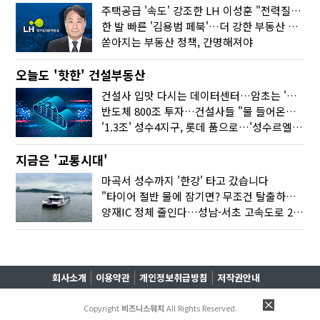
주택공급 '속도' 강조한 LH 이성훈 "전력질주해야"
한 발 빠른 '김용범 페북'…더 강한 부동산 규제 나오나
쏟아지는 부동산 정책, 간명해져야
오늘도 '핫한' 건설부동산
건설사 입맛 다시는 데이터센터…암초는 '주민 반대'
반도체 800조 투자…건설사들 "물 들어온다!"
'1.3조' 성수4지구, 롯데 품으로…'성수르엘 S70' 거듭
지금은 '교통시대'
마곡서 성수까지 '한강' 타고 갔습니다
"타이어 절반 물에 잠기면? 무조건 탈출하세요"
양재IC 정체 줄인다…성남-서초 고속도로 2029년 착공
회사소개
이용약관
개인정보취급방침
저작권안내
Copyright
비즈니스워치
All Rights Reserved.