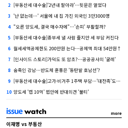
[부동산세 대수술]'2년내 팔아라'…뒷문은 열었다
2
'난 없는데…' 서울에 내 집 가진 외국인 3만3000명
3
"오른 양도세, 결국 매수자에"…'손피' 부활할까?
4
[부동산세 대수술]종부세 낼 사람 줄지만 세 부담 커진다
5
월세세액공제한도 200만원 는다…공제액 최대 54만원↑
6
[인사이드 스토리]가덕도 또 암초?…공공공사의 '굴레'
7
숨죽인 강남…반도체 훈풍은 '동탄발 호남선'?
8
[부동산세 대수술]고가·비거주 1주택 부담…'대전족'도 불똥
9
양도세 '캡 10억' 법안에 반대의견 '불티'
10
more
이재명 vs 부동산