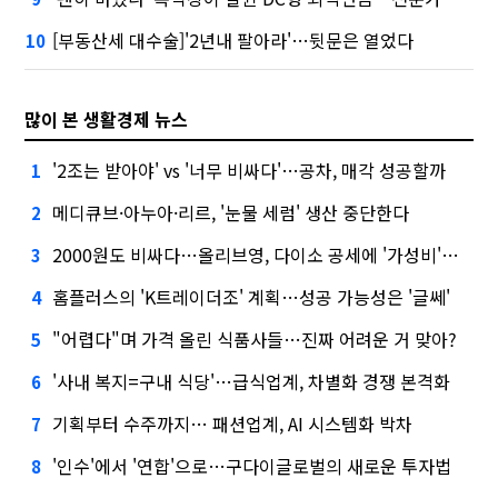
[부동산세 대수술]'2년내 팔아라'…뒷문은 열었다
10
많이 본 생활경제 뉴스
'2조는 받아야' vs '너무 비싸다'…공차, 매각 성공할까
1
메디큐브·아누아·리르, '눈물 세럼' 생산 중단한다
2
2000원도 비싸다…올리브영, 다이소 공세에 '가성비'로 맞불
3
홈플러스의 'K트레이더조' 계획…성공 가능성은 '글쎄'
4
"어렵다"며 가격 올린 식품사들…진짜 어려운 거 맞아?
5
'사내 복지=구내 식당'…급식업계, 차별화 경쟁 본격화
6
기획부터 수주까지… 패션업계, AI 시스템화 박차
7
'인수'에서 '연합'으로…구다이글로벌의 새로운 투자법
8