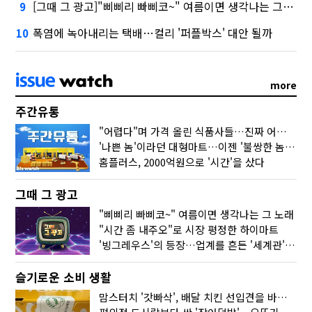
[그때 그 광고]"삐삐리 빠삐코~" 여름이면 생각나는 그 노래
9
폭염에 녹아내리는 택배…컬리 '퍼플박스' 대안 될까
10
more
주간유통
"어렵다"며 가격 올린 식품사들…진짜 어려운 거 맞아?
'나쁜 놈'이라던 대형마트…이젠 '불쌍한 놈' 됐다
홈플러스, 2000억원으로 '시간'을 샀다
그때 그 광고
"삐삐리 빠삐코~" 여름이면 생각나는 그 노래
"시간 좀 내주오"로 시장 평정한 하이마트
'빙그레우스'의 등장…업계를 흔든 '세계관' 마케팅
슬기로운 소비 생활
맘스터치 '갓빠삭', 배달 치킨 선입견을 바꿨다