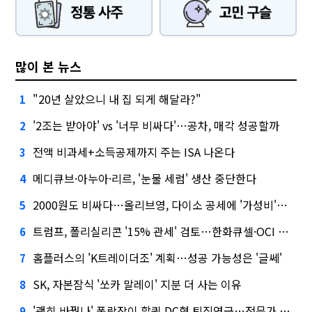
많이 본 뉴스
"20년 살았으니 내 집 되게 해달라?"
1
'2조는 받아야' vs '너무 비싸다'…공차, 매각 성공할까
2
전액 비과세+소득공제까지 주는 ISA 나온다
3
메디큐브·아누아·리르, '눈물 세럼' 생산 중단한다
4
2000원도 비싸다…올리브영, 다이소 공세에 '가성비'로 맞불
5
트럼프, 폴리실리콘 '15% 관세' 검토…한화큐셀·OCI 영향은?
6
홈플러스의 'K트레이더조' 계획…성공 가능성은 '글쎄'
7
SK, 자본잠식 '쏘카 말레이' 지분 더 사는 이유
8
'괜히 바꿨나' 폭락장이 할퀸 DC형 퇴직연금…전문가 조언은
9