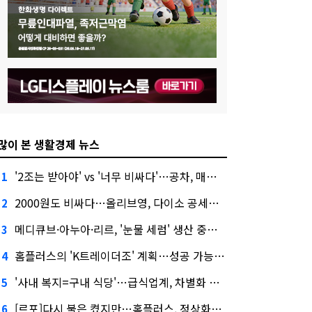
많이 본 생활경제 뉴스
'2조는 받아야' vs '너무 비싸다'…공차, 매각 성공할까
1
2000원도 비싸다…올리브영, 다이소 공세에 '가성비'로 맞불
2
메디큐브·아누아·리르, '눈물 세럼' 생산 중단한다
3
홈플러스의 'K트레이더조' 계획…성공 가능성은 '글쎄'
4
'사내 복지=구내 식당'…급식업계, 차별화 경쟁 본격화
5
[르포]다시 불은 켰지만…홈플러스, 정상화까진 '까마득'
6