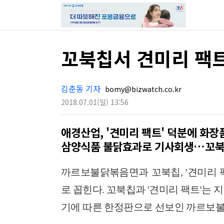
꼬북칩서 견미리 팩
김춘동 기자
bomy@bizwatch.co.kr
2018.07.01
(일)
13:56
애경산업, '견미리 팩트' 덕분에 화장
삼양식품 불닭효과로 기사회생…꼬북칩
까르보불닭볶음면과 꼬북칩, '견미리 
로 꼽힌다. 꼬북칩과 '견미리 팩트'는
기에 따른 한정판으로 선보인 까르보불