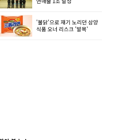
연매출 1조 달성"
'불닭'으로 재기 노리던 삼양
식품 오너 리스크 '발목'