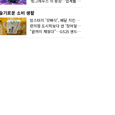
'빙그레우스'의 등장…업계를 흔든 '세계관' 마케팅
슬기로운 소비 생활
맘스터치 '갓빠삭', 배달 치킨 선입견을 바꿨다
편의점 도시락보다 싼 '장어덮밥'…오뚜기가 해냈다
"끝까지 채웠다"…GS25 샌드위치의 달라진 '속'사정