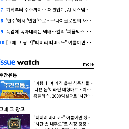
기획부터 수주까지… 패션업계, AI 시스템화 박차
7
'인수'에서 '연합'으로…구다이글로벌의 새로운 투자법
8
폭염에 녹아내리는 택배…컬리 '퍼플박스' 대안 될까
9
[그때 그 광고]"삐삐리 빠삐코~" 여름이면 생각나는 그 노래
10
more
주간유통
"어렵다"며 가격 올린 식품사들…진짜 어려운 거 맞아?
'나쁜 놈'이라던 대형마트…이젠 '불쌍한 놈' 됐다
홈플러스, 2000억원으로 '시간'을 샀다
그때 그 광고
"삐삐리 빠삐코~" 여름이면 생각나는 그 노래
"시간 좀 내주오"로 시장 평정한 하이마트