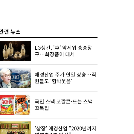
관련 뉴스
LG생건, '후' 앞세워 승승장
구…화장품이 대세
애경산업 주가 연일 상승…직
원들도 '함박웃음'
국민 스낵 꼬깔콘-뜨는 스낵
꼬북칩
'상장' 애경산업 "2020년까지