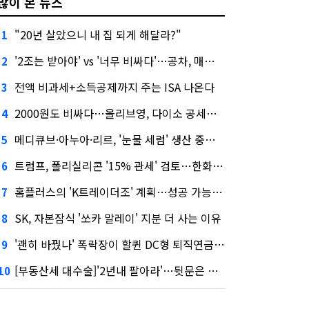
많이 본 뉴스
"20년 살았으니 내 집 되게 해달라?"
1
'2조는 받아야' vs '너무 비싸다'…공차, 매각 성공할까
2
전액 비과세+소득공제까지 주는 ISA 나온다
3
2000원도 비싸다…올리브영, 다이소 공세에 '가성비'로 맞불
4
메디큐브·아누아·리르, '눈물 세럼' 생산 중단한다
5
트럼프, 폴리실리콘 '15% 관세' 검토…한화큐셀·OCI 영향은?
6
홈플러스의 'K트레이더조' 계획…성공 가능성은 '글쎄'
7
SK, 자본잠식 '쏘카 말레이' 지분 더 사는 이유
8
'괜히 바꿨나' 폭락장이 할퀸 DC형 퇴직연금…전문가 조언은
9
[부동산세 대수술]'2년내 팔아라'…뒷문은 열었다
10