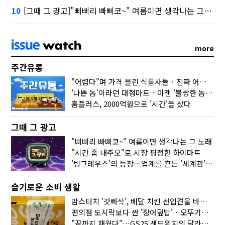
[그때 그 광고]"삐삐리 빠삐코~" 여름이면 생각나는 그 노래
10
more
주간유통
"어렵다"며 가격 올린 식품사들…진짜 어려운 거 맞아?
'나쁜 놈'이라던 대형마트…이젠 '불쌍한 놈' 됐다
홈플러스, 2000억원으로 '시간'을 샀다
그때 그 광고
"삐삐리 빠삐코~" 여름이면 생각나는 그 노래
"시간 좀 내주오"로 시장 평정한 하이마트
'빙그레우스'의 등장…업계를 흔든 '세계관' 마케팅
슬기로운 소비 생활
맘스터치 '갓빠삭', 배달 치킨 선입견을 바꿨다
편의점 도시락보다 싼 '장어덮밥'…오뚜기가 해냈다
"끝까지 채웠다"…GS25 샌드위치의 달라진 '속'사정