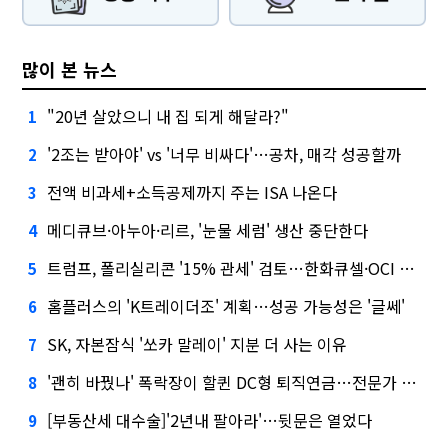
많이 본 뉴스
"20년 살았으니 내 집 되게 해달라?"
1
'2조는 받아야' vs '너무 비싸다'…공차, 매각 성공할까
2
전액 비과세+소득공제까지 주는 ISA 나온다
3
메디큐브·아누아·리르, '눈물 세럼' 생산 중단한다
4
트럼프, 폴리실리콘 '15% 관세' 검토…한화큐셀·OCI 영향은?
5
홈플러스의 'K트레이더조' 계획…성공 가능성은 '글쎄'
6
SK, 자본잠식 '쏘카 말레이' 지분 더 사는 이유
7
'괜히 바꿨나' 폭락장이 할퀸 DC형 퇴직연금…전문가 조언은
8
[부동산세 대수술]'2년내 팔아라'…뒷문은 열었다
9