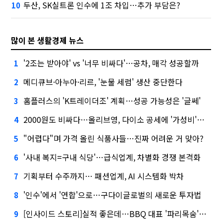
두산, SK실트론 인수에 1조 차입…추가 부담은?
10
많이 본 생활경제 뉴스
'2조는 받아야' vs '너무 비싸다'…공차, 매각 성공할까
1
메디큐브·아누아·리르, '눈물 세럼' 생산 중단한다
2
홈플러스의 'K트레이더조' 계획…성공 가능성은 '글쎄'
3
2000원도 비싸다…올리브영, 다이소 공세에 '가성비'로 맞불
4
"어렵다"며 가격 올린 식품사들…진짜 어려운 거 맞아?
5
'사내 복지=구내 식당'…급식업계, 차별화 경쟁 본격화
6
기획부터 수주까지… 패션업계, AI 시스템화 박차
7
'인수'에서 '연합'으로…구다이글로벌의 새로운 투자법
8
[인사이드 스토리]실적 좋은데…BBQ 대표 '파리목숨'된 이유
9