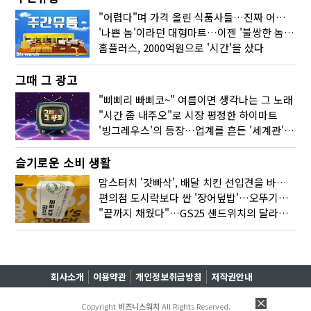
"어렵다"며 가격 올린 식품사들…진짜 어려운 거 맞아?
'나쁜 놈'이라던 대형마트…이젠 '불쌍한 놈' 됐다
홈플러스, 2000억원으로 '시간'을 샀다
그때 그 광고
"삐삐리 빠삐코~" 여름이면 생각나는 그 노래
"시간 좀 내주오"로 시장 평정한 하이마트
'빙그레우스'의 등장…업계를 흔든 '세계관' 마케팅
슬기로운 소비 생활
맘스터치 '갓빠삭', 배달 치킨 선입견을 바꿨다
편의점 도시락보다 싼 '장어덮밥'…오뚜기가 해냈다
"끝까지 채웠다"…GS25 샌드위치의 달라진 '속'사정
회사소개
이용약관
개인정보취급방침
저작권안내
Copyright
비즈니스워치
All Rights Reserved.