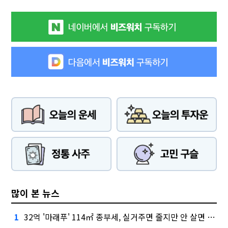
많이 본 뉴스
32억 '마래푸' 114㎡ 종부세, 실거주면 줄지만 안 살면 2.5배
1