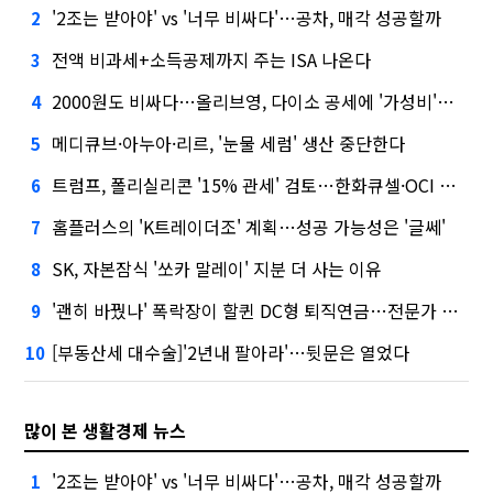
'2조는 받아야' vs '너무 비싸다'…공차, 매각 성공할까
2
전액 비과세+소득공제까지 주는 ISA 나온다
3
2000원도 비싸다…올리브영, 다이소 공세에 '가성비'로 맞불
4
메디큐브·아누아·리르, '눈물 세럼' 생산 중단한다
5
트럼프, 폴리실리콘 '15% 관세' 검토…한화큐셀·OCI 영향은?
6
홈플러스의 'K트레이더조' 계획…성공 가능성은 '글쎄'
7
SK, 자본잠식 '쏘카 말레이' 지분 더 사는 이유
8
'괜히 바꿨나' 폭락장이 할퀸 DC형 퇴직연금…전문가 조언은
9
[부동산세 대수술]'2년내 팔아라'…뒷문은 열었다
10
많이 본 생활경제 뉴스
'2조는 받아야' vs '너무 비싸다'…공차, 매각 성공할까
1