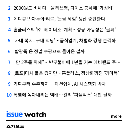
2000원도 비싸다…올리브영, 다이소 공세에 '가성비'로 맞불
2
메디큐브·아누아·리르, '눈물 세럼' 생산 중단한다
3
홈플러스의 'K트레이더조' 계획…성공 가능성은 '글쎄'
4
'사내 복지=구내 식당'…급식업계, 차별화 경쟁 본격화
5
'탈팡족'은 정말 쿠팡으로 돌아온 걸까
6
"단 2주를 위해"…반딧불이에 1년을 거는 에버랜드 주키퍼
7
[르포]다시 불은 켰지만…홈플러스, 정상화까진 '까마득'
8
기획부터 수주까지… 패션업계, AI 시스템화 박차
9
폭염에 녹아내리는 택배…컬리 '퍼플박스' 대안 될까
10
more
주간유통