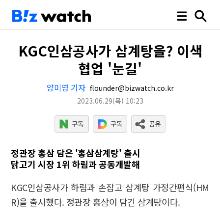
KGC인삼공사가 삼계탕을? 이색
협업 '눈길'
양미영 기자
flounder@bizwatch.co.kr
2023.06.29
(목)
10:23
정관장 홍삼 담은 '홍삼삼계탕' 출시
닭고기 시장 1위 하림과 공동개발해
KGC인삼공사가 하림과 손잡고 삼계탕 가정간편식(HM
R)을 출시했다. 정관장 홍삼이 담긴 삼계탕이다.