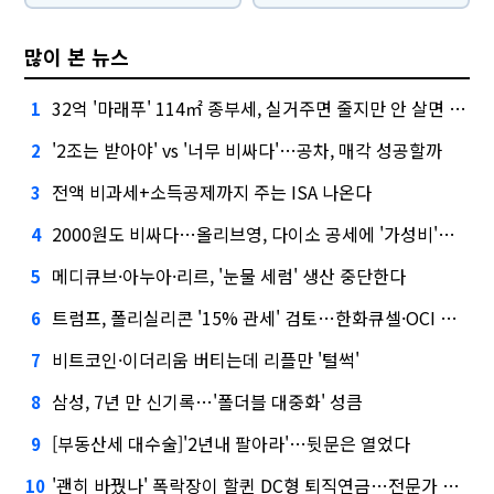
많이 본 뉴스
32억 '마래푸' 114㎡ 종부세, 실거주면 줄지만 안 살면 2.5배
1
'2조는 받아야' vs '너무 비싸다'…공차, 매각 성공할까
2
전액 비과세+소득공제까지 주는 ISA 나온다
3
2000원도 비싸다…올리브영, 다이소 공세에 '가성비'로 맞불
4
메디큐브·아누아·리르, '눈물 세럼' 생산 중단한다
5
트럼프, 폴리실리콘 '15% 관세' 검토…한화큐셀·OCI 영향은?
6
비트코인·이더리움 버티는데 리플만 '털썩'
7
삼성, 7년 만 신기록…'폴더블 대중화' 성큼
8
[부동산세 대수술]'2년내 팔아라'…뒷문은 열었다
9
'괜히 바꿨나' 폭락장이 할퀸 DC형 퇴직연금…전문가 조언은
10