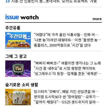
시동 건 신동빈의 꿈...롯데마트 '오카도 프로젝트' 가동
10
more
주간유통
"어렵다"며 가격 올린 식품사들…진짜 어려운 거 맞아?
'나쁜 놈'이라던 대형마트…이젠 '불쌍한 놈' 됐다
홈플러스, 2000억원으로 '시간'을 샀다
그때 그 광고
"삐삐리 빠삐코~" 여름이면 생각나는 그 노래
"시간 좀 내주오"로 시장 평정한 하이마트
'빙그레우스'의 등장…업계를 흔든 '세계관' 마케팅
슬기로운 소비 생활
맘스터치 '갓빠삭', 배달 치킨 선입견을 바꿨다
편의점 도시락보다 싼 '장어덮밥'…오뚜기가 해냈다
"끝까지 채웠다"…GS25 샌드위치의 달라진 '속'사정