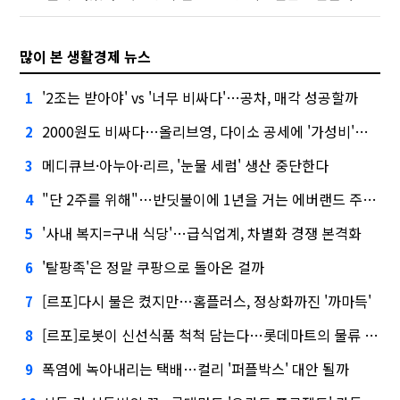
많이 본 생활경제 뉴스
'2조는 받아야' vs '너무 비싸다'…공차, 매각 성공할까
1
2000원도 비싸다…올리브영, 다이소 공세에 '가성비'로 맞불
2
메디큐브·아누아·리르, '눈물 세럼' 생산 중단한다
3
"단 2주를 위해"…반딧불이에 1년을 거는 에버랜드 주키퍼
4
'사내 복지=구내 식당'…급식업계, 차별화 경쟁 본격화
5
'탈팡족'은 정말 쿠팡으로 돌아온 걸까
6
[르포]다시 불은 켰지만…홈플러스, 정상화까진 '까마득'
7
[르포]로봇이 신선식품 척척 담는다…롯데마트의 물류 혁신
8
폭염에 녹아내리는 택배…컬리 '퍼플박스' 대안 될까
9