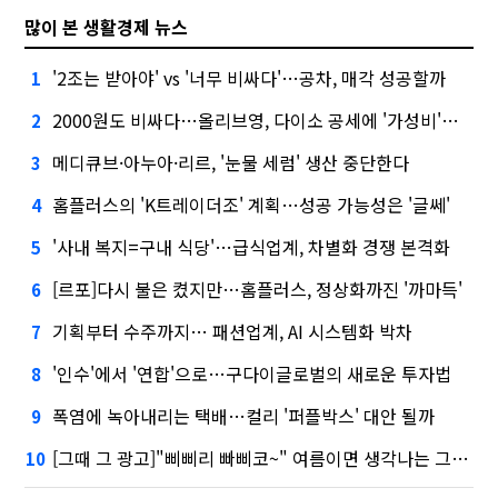
많이 본 생활경제 뉴스
'2조는 받아야' vs '너무 비싸다'…공차, 매각 성공할까
1
2000원도 비싸다…올리브영, 다이소 공세에 '가성비'로 맞불
2
메디큐브·아누아·리르, '눈물 세럼' 생산 중단한다
3
홈플러스의 'K트레이더조' 계획…성공 가능성은 '글쎄'
4
'사내 복지=구내 식당'…급식업계, 차별화 경쟁 본격화
5
[르포]다시 불은 켰지만…홈플러스, 정상화까진 '까마득'
6
기획부터 수주까지… 패션업계, AI 시스템화 박차
7
'인수'에서 '연합'으로…구다이글로벌의 새로운 투자법
8
폭염에 녹아내리는 택배…컬리 '퍼플박스' 대안 될까
9
[그때 그 광고]"삐삐리 빠삐코~" 여름이면 생각나는 그 노래
10