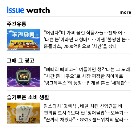
more
주간유통
"어렵다"며 가격 올린 식품사들…진짜 어려운 거 맞아?
'나쁜 놈'이라던 대형마트…이젠 '불쌍한 놈' 됐다
홈플러스, 2000억원으로 '시간'을 샀다
그때 그 광고
"삐삐리 빠삐코~" 여름이면 생각나는 그 노래
"시간 좀 내주오"로 시장 평정한 하이마트
'빙그레우스'의 등장…업계를 흔든 '세계관' 마케팅
슬기로운 소비 생활
맘스터치 '갓빠삭', 배달 치킨 선입견을 바꿨다
편의점 도시락보다 싼 '장어덮밥'…오뚜기가 해냈다
"끝까지 채웠다"…GS25 샌드위치의 달라진 '속'사정