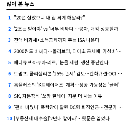
많이 본 뉴스
"20년 살았으니 내 집 되게 해달라?"
1
'2조는 받아야' vs '너무 비싸다'…공차, 매각 성공할까
2
전액 비과세+소득공제까지 주는 ISA 나온다
3
2000원도 비싸다…올리브영, 다이소 공세에 '가성비'로 맞불
4
메디큐브·아누아·리르, '눈물 세럼' 생산 중단한다
5
트럼프, 폴리실리콘 '15% 관세' 검토…한화큐셀·OCI 영향은?
6
홈플러스의 'K트레이더조' 계획…성공 가능성은 '글쎄'
7
SK, 자본잠식 '쏘카 말레이' 지분 더 사는 이유
8
'괜히 바꿨나' 폭락장이 할퀸 DC형 퇴직연금…전문가 조언은
9
[부동산세 대수술]'2년내 팔아라'…뒷문은 열었다
10