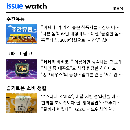
more
주간유통
"어렵다"며 가격 올린 식품사들…진짜 어려운 거 맞아?
'나쁜 놈'이라던 대형마트…이젠 '불쌍한 놈' 됐다
홈플러스, 2000억원으로 '시간'을 샀다
그때 그 광고
"삐삐리 빠삐코~" 여름이면 생각나는 그 노래
"시간 좀 내주오"로 시장 평정한 하이마트
'빙그레우스'의 등장…업계를 흔든 '세계관' 마케팅
슬기로운 소비 생활
맘스터치 '갓빠삭', 배달 치킨 선입견을 바꿨다
편의점 도시락보다 싼 '장어덮밥'…오뚜기가 해냈다
"끝까지 채웠다"…GS25 샌드위치의 달라진 '속'사정