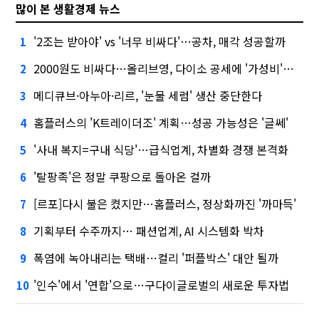
많이 본 생활경제 뉴스
'2조는 받아야' vs '너무 비싸다'…공차, 매각 성공할까
1
2000원도 비싸다…올리브영, 다이소 공세에 '가성비'로 맞불
2
메디큐브·아누아·리르, '눈물 세럼' 생산 중단한다
3
홈플러스의 'K트레이더조' 계획…성공 가능성은 '글쎄'
4
'사내 복지=구내 식당'…급식업계, 차별화 경쟁 본격화
5
'탈팡족'은 정말 쿠팡으로 돌아온 걸까
6
[르포]다시 불은 켰지만…홈플러스, 정상화까진 '까마득'
7
기획부터 수주까지… 패션업계, AI 시스템화 박차
8
폭염에 녹아내리는 택배…컬리 '퍼플박스' 대안 될까
9
'인수'에서 '연합'으로…구다이글로벌의 새로운 투자법
10