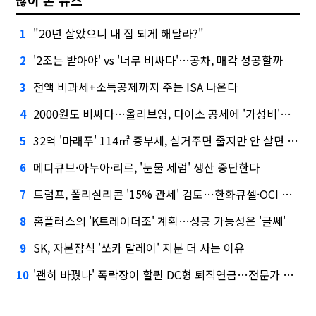
"20년 살았으니 내 집 되게 해달라?"
1
'2조는 받아야' vs '너무 비싸다'…공차, 매각 성공할까
2
전액 비과세+소득공제까지 주는 ISA 나온다
3
2000원도 비싸다…올리브영, 다이소 공세에 '가성비'로 맞불
4
32억 '마래푸' 114㎡ 종부세, 실거주면 줄지만 안 살면 2.5배
5
메디큐브·아누아·리르, '눈물 세럼' 생산 중단한다
6
트럼프, 폴리실리콘 '15% 관세' 검토…한화큐셀·OCI 영향은?
7
홈플러스의 'K트레이더조' 계획…성공 가능성은 '글쎄'
8
SK, 자본잠식 '쏘카 말레이' 지분 더 사는 이유
9
'괜히 바꿨나' 폭락장이 할퀸 DC형 퇴직연금…전문가 조언은
10