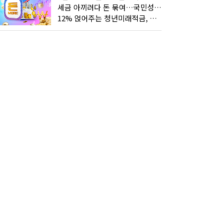
세금 아끼려다 돈 묶여…국민성장펀드 누가 가입하면 좋을까
12% 얹어주는 청년미래적금, 갈아타기 거절 될수 있어요