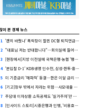
많이 본 경제 뉴스
'괜히 바꿨나' 폭락장이 할퀸 DC형 퇴직연금…전문가 조언은
1
"대표님 저는 반대합니다"…회의실에 들어온 신한금융 AI
2
[현장에서]지방 이전설에 국책은행·농협 '행동파'…금감원 '신중모드'
3
'본입찰 D-1' KDB생명 인수전, 삼성·한투·흥국 셈법은?
4
미 기준금리 '매파적' 동결…한은 이달 금리 향방은?
5
[기고]장부 밖에서 자라는 위험…사모대출 시장과 AI
6
주담대 이자상환 소득공제도 '실거주자'만 가능
7
[인사이드 스토리]시중은행과 인뱅, '비용효율성' 다른 잣대 왜?
8