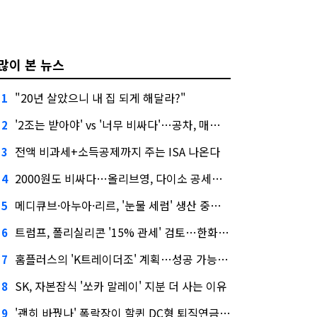
많이 본 뉴스
"20년 살았으니 내 집 되게 해달라?"
1
'2조는 받아야' vs '너무 비싸다'…공차, 매각 성공할까
2
전액 비과세+소득공제까지 주는 ISA 나온다
3
2000원도 비싸다…올리브영, 다이소 공세에 '가성비'로 맞불
4
메디큐브·아누아·리르, '눈물 세럼' 생산 중단한다
5
트럼프, 폴리실리콘 '15% 관세' 검토…한화큐셀·OCI 영향은?
6
홈플러스의 'K트레이더조' 계획…성공 가능성은 '글쎄'
7
SK, 자본잠식 '쏘카 말레이' 지분 더 사는 이유
8
'괜히 바꿨나' 폭락장이 할퀸 DC형 퇴직연금…전문가 조언은
9