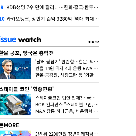
KDB생명 7수 만에 팔리나…한화·흥국·한투 3파전
9
카카오뱅크, 상반기 순익 3280억 '역대 최대'…"캐피탈, 자산 1조원 이상"
10
more
환율 공포, 당국은 총력전
'달러 붙잡기' 안간힘…한은, 외화 초과지준에 이자 6개월 더
환율 14원 뛰자 4대 은행 RWA 6조 '눈덩이'…2배 뛴 2분기는?
한은·금감원, 시장교란 등 '외환공동검사'…환율 급등 전방위 대응
스테이블 코인 '합종연횡'
스테이블코인 법안 언제?…국회에 쏠린 시선
BOK 컨퍼런스 "스테이블코인, 결제 넘어 보험 대출 등 금융 연결 도구"
M&A 잠룡 하나금융, 비은행서 '두나무'로 눈돌린 이유는
돈MORE
3년 뒤 2200만원 청년미래적금, 최고 금리 받으려면?