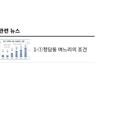
관련 뉴스
1-①청담동 며느리의 조건