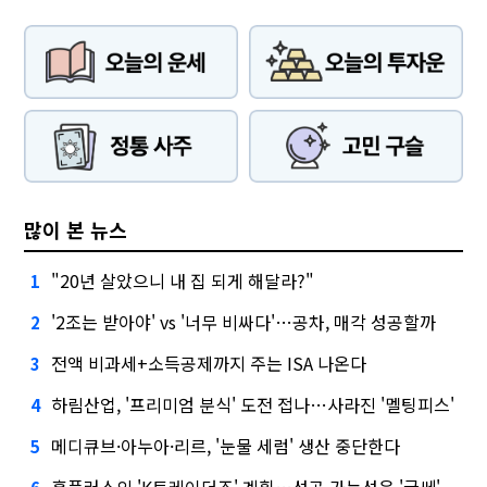
많이 본 뉴스
"20년 살았으니 내 집 되게 해달라?"
1
'2조는 받아야' vs '너무 비싸다'…공차, 매각 성공할까
2
전액 비과세+소득공제까지 주는 ISA 나온다
3
하림산업, '프리미엄 분식' 도전 접나…사라진 '멜팅피스'
4
메디큐브·아누아·리르, '눈물 세럼' 생산 중단한다
5