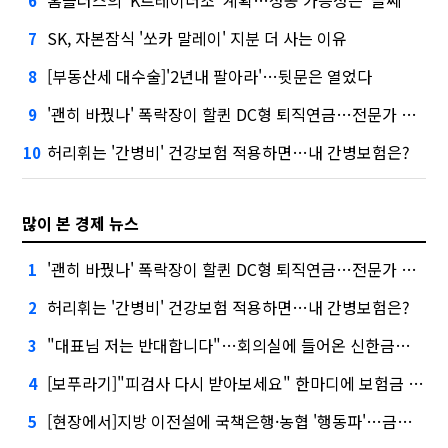
홈플러스의 'K트레이더조' 계획…성공 가능성은 '글쎄'
6
SK, 자본잠식 '쏘카 말레이' 지분 더 사는 이유
7
[부동산세 대수술]'2년내 팔아라'…뒷문은 열었다
8
'괜히 바꿨나' 폭락장이 할퀸 DC형 퇴직연금…전문가 조언은
9
허리휘는 '간병비' 건강보험 적용하면…내 간병보험은?
10
많이 본 경제 뉴스
'괜히 바꿨나' 폭락장이 할퀸 DC형 퇴직연금…전문가 조언은
1
허리휘는 '간병비' 건강보험 적용하면…내 간병보험은?
2
"대표님 저는 반대합니다"…회의실에 들어온 신한금융 AI
3
[보푸라기]"피검사 다시 받아보세요" 한마디에 보험금 못 받을 뻔?
4
[현장에서]지방 이전설에 국책은행·농협 '행동파'…금감원 '신중모드'
5