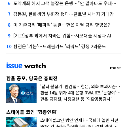
도약계좌 해지 고객 붙잡는 은행…"안 갈아타도 우대금리 드려요"
6
김동원, 한화생명 부회장 됐다…글로벌 시너지 기대감
7
미 기준금리 '매파적' 동결…한은 이달 금리 향방은?
8
[기고]장부 밖에서 자라는 위험…사모대출 시장과 AI
9
환전은 '기본'…트래블카드 '리워드' 경쟁 2라운드
10
more
환율 공포, 당국은 총력전
'달러 붙잡기' 안간힘…한은, 외화 초과지준에 이자 6개월 더
환율 14원 뛰자 4대 은행 RWA 6조 '눈덩이'…2배 뛴 2분기는?
한은·금감원, 시장교란 등 '외환공동검사'…환율 급등 전방위 대응
스테이블 코인 '합종연횡'
스테이블코인 법안 언제?…국회에 쏠린 시선
BOK 컨퍼런스 "스테이블코인, 결제 넘어 보험 대출 등 금융 연결 도구"