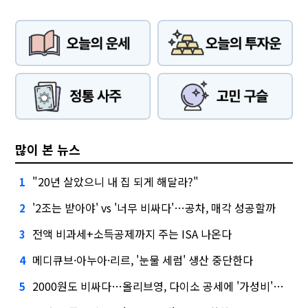
많이 본 뉴스
"20년 살았으니 내 집 되게 해달라?"
1
'2조는 받아야' vs '너무 비싸다'…공차, 매각 성공할까
2
전액 비과세+소득공제까지 주는 ISA 나온다
3
메디큐브·아누아·리르, '눈물 세럼' 생산 중단한다
4
2000원도 비싸다…올리브영, 다이소 공세에 '가성비'로 맞불
5