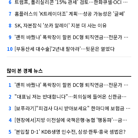
트럼프, 폴리실리콘 '15% 관세' 검토…한화큐셀·OCI 영향은?
6
홈플러스의 'K트레이더조' 계획…성공 가능성은 '글쎄'
7
SK, 자본잠식 '쏘카 말레이' 지분 더 사는 이유
8
'괜히 바꿨나' 폭락장이 할퀸 DC형 퇴직연금…전문가 조언은
9
[부동산세 대수술]'2년내 팔아라'…뒷문은 열었다
10
많이 본 경제 뉴스
'괜히 바꿨나' 폭락장이 할퀸 DC형 퇴직연금…전문가 조언은
1
"대표님 저는 반대합니다"…회의실에 들어온 신한금융 AI
2
[보푸라기]"피검사 다시 받아보세요" 한마디에 보험금 못 받을 뻔?
3
[현장에서]지방 이전설에 국책은행·농협 '행동파'…금감원 '신중모드'
4
'본입찰 D-1' KDB생명 인수전, 삼성·한투·흥국 셈법은?
5