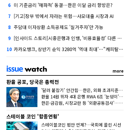
미 기준금리 '매파적' 동결…한은 이달 금리 향방은?
6
[기고]장부 밖에서 자라는 위험…사모대출 시장과 AI
7
주담대 이자상환 소득공제도 '실거주자'만 가능
8
[인사이드 스토리]시중은행과 인뱅, '비용효율성' 다른 잣대 왜?
9
카카오뱅크, 상반기 순익 3280억 '역대 최대'…"캐피탈, 자산 1조원 이상"
10
more
환율 공포, 당국은 총력전
'달러 붙잡기' 안간힘…한은, 외화 초과지준에 이자 6개월 더
환율 14원 뛰자 4대 은행 RWA 6조 '눈덩이'…2배 뛴 2분기는?
한은·금감원, 시장교란 등 '외환공동검사'…환율 급등 전방위 대응
스테이블 코인 '합종연횡'
스테이블코인 법안 언제?…국회에 쏠린 시선