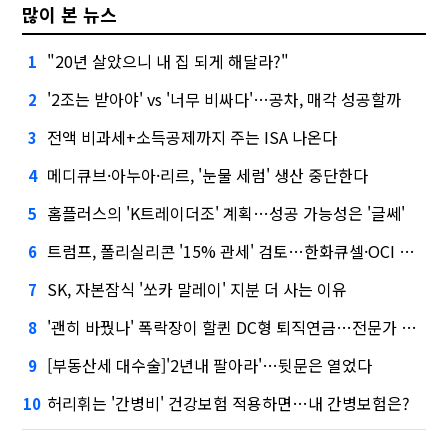
많이 본 뉴스
"20년 살았으니 내 집 되게 해달라?"
1
'2조는 받아야' vs '너무 비싸다'…공차, 매각 성공할까
2
전액 비과세+소득공제까지 주는 ISA 나온다
3
메디큐브·아누아·리르, '눈물 세럼' 생산 중단한다
4
홈플러스의 'K트레이더조' 계획…성공 가능성은 '글쎄'
5
트럼프, 폴리실리콘 '15% 관세' 검토…한화큐셀·OCI 영향은?
6
SK, 자본잠식 '쏘카 말레이' 지분 더 사는 이유
7
'괜히 바꿨나' 폭락장이 할퀸 DC형 퇴직연금…전문가 조언은
8
[부동산세 대수술]'2년내 팔아라'…뒷문은 열었다
9
허리휘는 '간병비' 건강보험 적용하면…내 간병보험은?
10