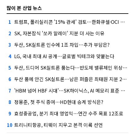
많이 본 산업 뉴스
트럼프, 폴리실리콘 '15% 관세' 검토…한화큐셀·OCI 영향은?
1
SK, 자본잠식 '쏘카 말레이' 지분 더 사는 이유
2
두산, SK실트론 인수에 1조 차입…추가 부담은?
3
LG, 국내 최대 AI 공개…글로벌 빅테크와 맞붙는다
4
두산, 드디어 SK실트론 품는다…반도체 밸류체인 위상 강화
5
두산 품에 안긴 SK실트론…남은 퍼즐은 최태원 지분 29.4%
6
'HBM 넘어 HBF 시대'…SK하이닉스, AI 메모리 표준 선점 나섰다
7
정몽준, 첫 주식 증여…HD현대 승계 방식은?
8
효성중공업, 분기 최대 영업익…연간 수주 목표 12조로
9
트리니티항공, 티웨이 지우고 본격 이륙 선언
10