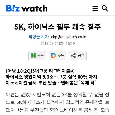
SK, 하이닉스 필두 쾌속 질주
최형균 기자
chg@bizwatch.co.kr
2018.08.14
(화)
16:19
[어닝 18·2Q]5대그룹 리그테이블④
하이닉스 영업이익 5.6조…그룹 실적 80% 차지
이노베이션 금세 부진 탈출…텔레콤은 '옥에 티'
이변은 없었다. 반도체 없는 SK를 생각할 수 없을 정
도로 SK하이닉스가 실적에서 압도적인 존재감을 보
였다. 1분기 부진했던 SK이노베이션은 금세 제 모습