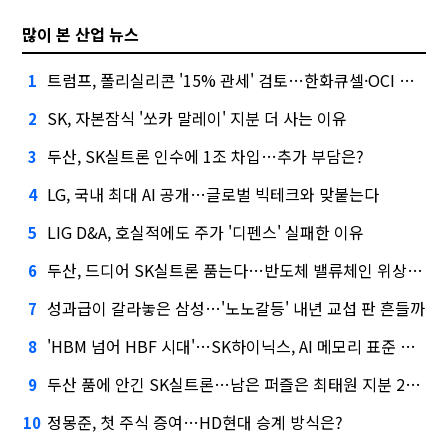
많이 본 산업 뉴스
트럼프, 폴리실리콘 '15% 관세' 검토…한화큐셀·OCI 영향은?
1
SK, 자본잠식 '쏘카 말레이' 지분 더 사는 이유
2
두산, SK실트론 인수에 1조 차입…추가 부담은?
3
LG, 국내 최대 AI 공개…글로벌 빅테크와 맞붙는다
4
LIG D&A, 호실적에도 주가 '디펜스' 실패한 이유
5
두산, 드디어 SK실트론 품는다…반도체 밸류체인 위상 강화
6
성과급이 갈라놓은 삼성…'노노갈등' 내년 교섭 판 흔들까
7
'HBM 넘어 HBF 시대'…SK하이닉스, AI 메모리 표준 선점 나섰다
8
두산 품에 안긴 SK실트론…남은 퍼즐은 최태원 지분 29.4%
9
정몽준, 첫 주식 증여…HD현대 승계 방식은?
10