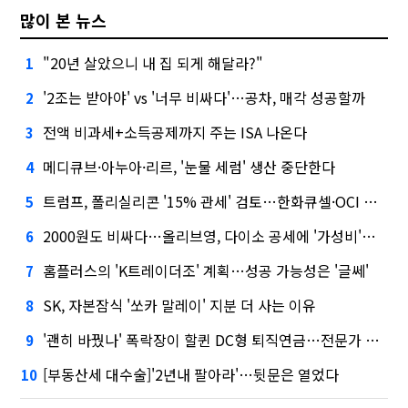
많이 본 뉴스
"20년 살았으니 내 집 되게 해달라?"
1
'2조는 받아야' vs '너무 비싸다'…공차, 매각 성공할까
2
전액 비과세+소득공제까지 주는 ISA 나온다
3
메디큐브·아누아·리르, '눈물 세럼' 생산 중단한다
4
트럼프, 폴리실리콘 '15% 관세' 검토…한화큐셀·OCI 영향은?
5
2000원도 비싸다…올리브영, 다이소 공세에 '가성비'로 맞불
6
홈플러스의 'K트레이더조' 계획…성공 가능성은 '글쎄'
7
SK, 자본잠식 '쏘카 말레이' 지분 더 사는 이유
8
'괜히 바꿨나' 폭락장이 할퀸 DC형 퇴직연금…전문가 조언은
9
[부동산세 대수술]'2년내 팔아라'…뒷문은 열었다
10