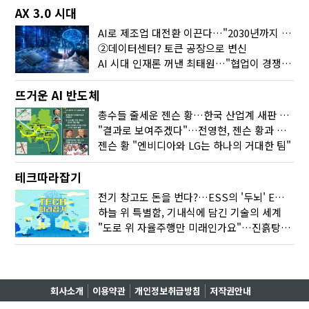
AX 3.0 시대
AI로 제조업 대전환 이끈다…"2030년까지 민관합동 20조 투자"
②데이터센터? 토큰 공장으로 변신
AI 시대 인재론 꺼낸 최태원…"협업이 경쟁력"
뜨거운 AI 반도체
총수들 줄세운 젠슨 황…한국 산업계 새판 짰다
"결과로 보여주겠다"…전영현, 젠슨 황과 HBM5 논의
젠슨 황 "엔비디아와 LG는 하나의 거대한 팀"
테크따라잡기
전기 창고도 돈을 번다?…ESS의 '두뇌' EMO가 뭐길래
하늘 위 특별함, 기내식에 담긴 기술의 세계
"도로 위 자율주행만 미래인가요"…진흙탕서 길 내는 HD현대 AI 기술
회사소개
이용약관
개인정보취급방침
저작권안내