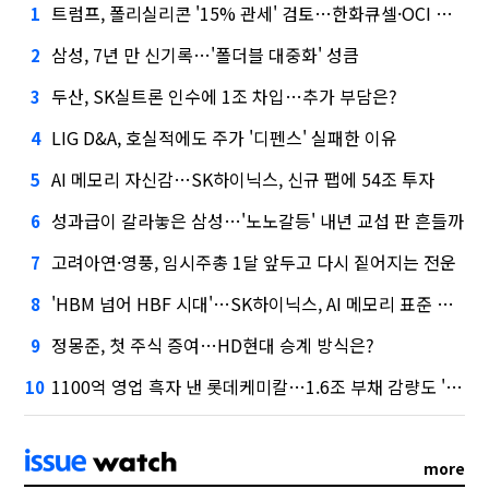
트럼프, 폴리실리콘 '15% 관세' 검토…한화큐셀·OCI 영향은?
1
삼성, 7년 만 신기록…'폴더블 대중화' 성큼
2
두산, SK실트론 인수에 1조 차입…추가 부담은?
3
LIG D&A, 호실적에도 주가 '디펜스' 실패한 이유
4
AI 메모리 자신감…SK하이닉스, 신규 팹에 54조 투자
5
성과급이 갈라놓은 삼성…'노노갈등' 내년 교섭 판 흔들까
6
고려아연·영풍, 임시주총 1달 앞두고 다시 짙어지는 전운
7
'HBM 넘어 HBF 시대'…SK하이닉스, AI 메모리 표준 선점 나섰다
8
정몽준, 첫 주식 증여…HD현대 승계 방식은?
9
1100억 영업 흑자 낸 롯데케미칼…1.6조 부채 감량도 '속도'
10
more