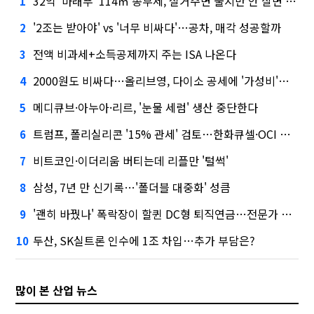
32억 '마래푸' 114㎡ 종부세, 실거주면 줄지만 안 살면 2.5배
1
'2조는 받아야' vs '너무 비싸다'…공차, 매각 성공할까
2
전액 비과세+소득공제까지 주는 ISA 나온다
3
2000원도 비싸다…올리브영, 다이소 공세에 '가성비'로 맞불
4
메디큐브·아누아·리르, '눈물 세럼' 생산 중단한다
5
트럼프, 폴리실리콘 '15% 관세' 검토…한화큐셀·OCI 영향은?
6
비트코인·이더리움 버티는데 리플만 '털썩'
7
삼성, 7년 만 신기록…'폴더블 대중화' 성큼
8
'괜히 바꿨나' 폭락장이 할퀸 DC형 퇴직연금…전문가 조언은
9
두산, SK실트론 인수에 1조 차입…추가 부담은?
10
많이 본 산업 뉴스