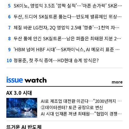
SK이노, 영업익 3.5조 '깜짝 실적'…'아픈 손가락' SK온의 반전
5
두산, 드디어 SK실트론 품는다…반도체 밸류체인 위상 강화
6
체질 바꾼 LG전자, 2Q 영업익 2.5배 '껑충'…1천억 자사주 태운다
7
두산 품에 안긴 SK실트론…남은 퍼즐은 최태원 지분 29.4%
8
'HBM 넘어 HBF 시대'…SK하이닉스, AI 메모리 표준 선점 나섰다
9
정몽준, 첫 주식 증여…HD현대 승계 방식은?
10
more
AX 3.0 시대
AI로 제조업 대전환 이끈다…"2030년까지 민관합동 20조 투자"
②데이터센터? 토큰 공장으로 변신
AI 시대 인재론 꺼낸 최태원…"협업이 경쟁력"
뜨거운 AI 반도체