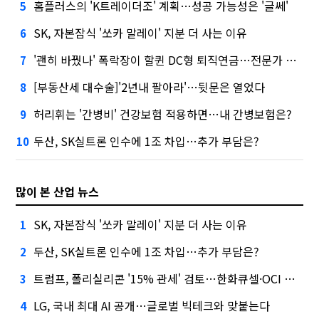
홈플러스의 'K트레이더조' 계획…성공 가능성은 '글쎄'
5
SK, 자본잠식 '쏘카 말레이' 지분 더 사는 이유
6
'괜히 바꿨나' 폭락장이 할퀸 DC형 퇴직연금…전문가 조언은
7
[부동산세 대수술]'2년내 팔아라'…뒷문은 열었다
8
허리휘는 '간병비' 건강보험 적용하면…내 간병보험은?
9
두산, SK실트론 인수에 1조 차입…추가 부담은?
10
많이 본 산업 뉴스
SK, 자본잠식 '쏘카 말레이' 지분 더 사는 이유
1
두산, SK실트론 인수에 1조 차입…추가 부담은?
2
트럼프, 폴리실리콘 '15% 관세' 검토…한화큐셀·OCI 영향은?
3
LG, 국내 최대 AI 공개…글로벌 빅테크와 맞붙는다
4