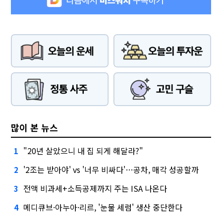
많이 본 뉴스
"20년 살았으니 내 집 되게 해달라?"
1
'2조는 받아야' vs '너무 비싸다'…공차, 매각 성공할까
2
전액 비과세+소득공제까지 주는 ISA 나온다
3
메디큐브·아누아·리르, '눈물 세럼' 생산 중단한다
4