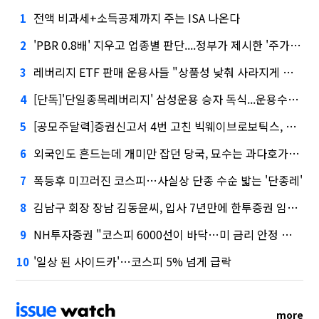
전액 비과세+소득공제까지 주는 ISA 나온다
1
'PBR 0.8배' 지우고 업종별 판단....정부가 제시한 '주가 누르기' 방지법
2
레버리지 ETF 판매 운용사들 "상품성 낮춰 사라지게 해야"…일부 신중론도
3
[단독]'단일종목레버리지' 삼성운용 승자 독식...운용수익 미래에셋의 6배
4
[공모주달력]증권신고서 4번 고친 빅웨이브로보틱스, 수요예측
5
외국인도 흔드는데 개미만 잡던 당국, 묘수는 과다호가부담금?
6
폭등후 미끄러진 코스피…사실상 단종 수순 밟는 '단종레'
7
김남구 회장 장남 김동윤씨, 입사 7년만에 한투증권 임원 승진
8
NH투자증권 "코스피 6000선이 바닥…미 금리 안정 후 추가 회복"
9
'일상 된 사이드카'…코스피 5% 넘게 급락
10
more