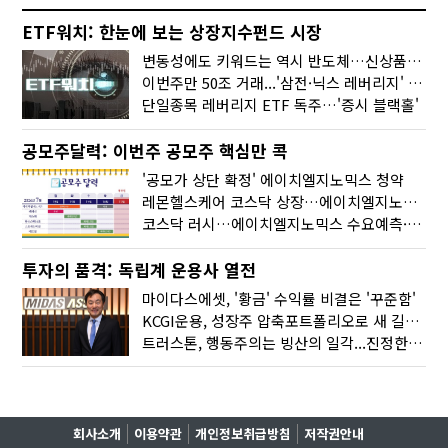
ETF워치: 한눈에 보는 상장지수펀드 시장
변동성에도 키워드는 역시 반도체…신상품은 우주·방산
이번주만 50조 거래...'삼전·닉스 레버리지' 수익률은 -30%
단일종목 레버리지 ETF 독주…'증시 블랙홀'
공모주달력: 이번주 공모주 핵심만 콕
'공모가 상단 확정' 에이치엘지노믹스 청약
레몬헬스케어 코스닥 상장…에이치엘지노믹스 수요예측
코스닥 러시…에이치엘지노믹스 수요예측·레메디 청약
투자의 품격: 독립계 운용사 열전
마이다스에셋, '황금' 수익률 비결은 '꾸준함'
KCGI운용, 성장주 압축포트폴리오로 새 길을 그리다
트러스톤, 행동주의는 빙산의 일각...진정한 힘은 '주식형 강자'
회사소개
이용약관
개인정보취급방침
저작권안내