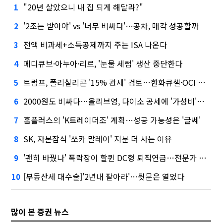
"20년 살았으니 내 집 되게 해달라?"
1
'2조는 받아야' vs '너무 비싸다'…공차, 매각 성공할까
2
전액 비과세+소득공제까지 주는 ISA 나온다
3
메디큐브·아누아·리르, '눈물 세럼' 생산 중단한다
4
트럼프, 폴리실리콘 '15% 관세' 검토…한화큐셀·OCI 영향은?
5
2000원도 비싸다…올리브영, 다이소 공세에 '가성비'로 맞불
6
홈플러스의 'K트레이더조' 계획…성공 가능성은 '글쎄'
7
SK, 자본잠식 '쏘카 말레이' 지분 더 사는 이유
8
'괜히 바꿨나' 폭락장이 할퀸 DC형 퇴직연금…전문가 조언은
9
[부동산세 대수술]'2년내 팔아라'…뒷문은 열었다
10
많이 본 증권 뉴스