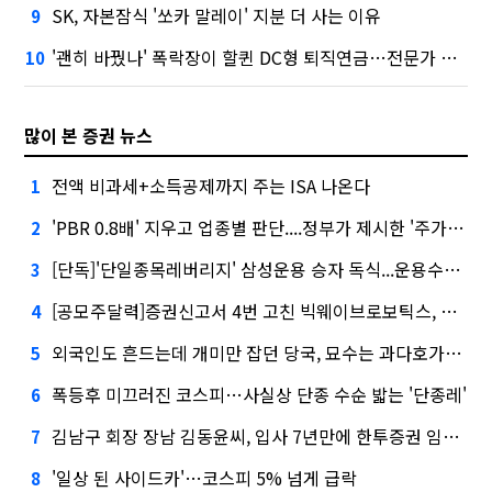
SK, 자본잠식 '쏘카 말레이' 지분 더 사는 이유
9
'괜히 바꿨나' 폭락장이 할퀸 DC형 퇴직연금…전문가 조언은
10
많이 본 증권 뉴스
전액 비과세+소득공제까지 주는 ISA 나온다
1
'PBR 0.8배' 지우고 업종별 판단....정부가 제시한 '주가 누르기' 방지법
2
[단독]'단일종목레버리지' 삼성운용 승자 독식...운용수익 미래에셋의 6배
3
[공모주달력]증권신고서 4번 고친 빅웨이브로보틱스, 수요예측
4
외국인도 흔드는데 개미만 잡던 당국, 묘수는 과다호가부담금?
5
폭등후 미끄러진 코스피…사실상 단종 수순 밟는 '단종레'
6
김남구 회장 장남 김동윤씨, 입사 7년만에 한투증권 임원 승진
7
'일상 된 사이드카'…코스피 5% 넘게 급락
8