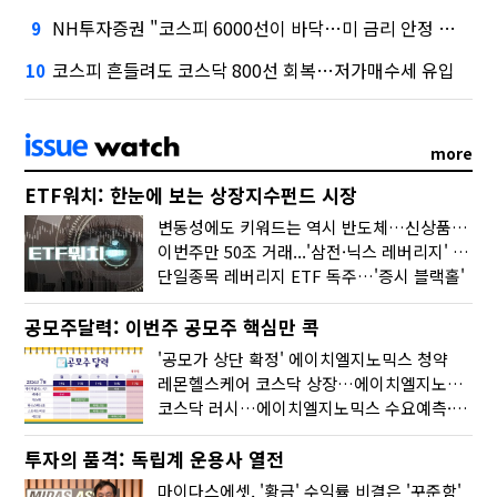
NH투자증권 "코스피 6000선이 바닥…미 금리 안정 후 추가 회복"
9
코스피 흔들려도 코스닥 800선 회복…저가매수세 유입
10
more
ETF워치: 한눈에 보는 상장지수펀드 시장
변동성에도 키워드는 역시 반도체…신상품은 우주·방산
이번주만 50조 거래...'삼전·닉스 레버리지' 수익률은 -30%
단일종목 레버리지 ETF 독주…'증시 블랙홀'
공모주달력: 이번주 공모주 핵심만 콕
'공모가 상단 확정' 에이치엘지노믹스 청약
레몬헬스케어 코스닥 상장…에이치엘지노믹스 수요예측
코스닥 러시…에이치엘지노믹스 수요예측·레메디 청약
투자의 품격: 독립계 운용사 열전
마이다스에셋, '황금' 수익률 비결은 '꾸준함'