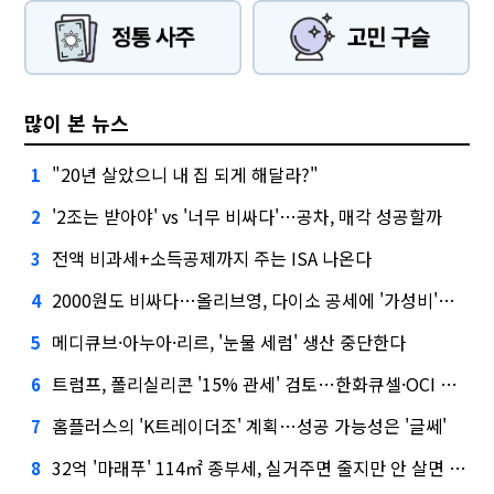
많이 본 뉴스
"20년 살았으니 내 집 되게 해달라?"
1
'2조는 받아야' vs '너무 비싸다'…공차, 매각 성공할까
2
전액 비과세+소득공제까지 주는 ISA 나온다
3
2000원도 비싸다…올리브영, 다이소 공세에 '가성비'로 맞불
4
메디큐브·아누아·리르, '눈물 세럼' 생산 중단한다
5
트럼프, 폴리실리콘 '15% 관세' 검토…한화큐셀·OCI 영향은?
6
홈플러스의 'K트레이더조' 계획…성공 가능성은 '글쎄'
7
32억 '마래푸' 114㎡ 종부세, 실거주면 줄지만 안 살면 2.5배
8