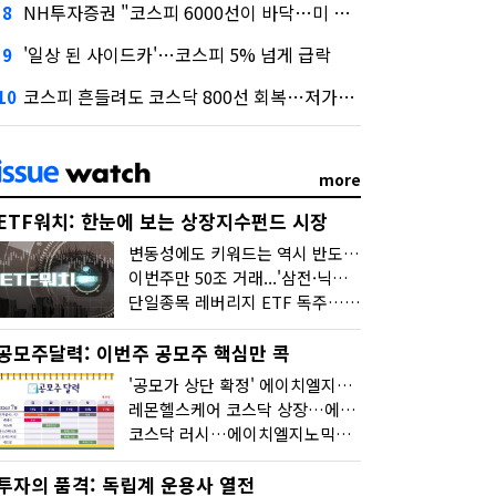
NH투자증권 "코스피 6000선이 바닥…미 금리 안정 후 추가 회복"
8
'일상 된 사이드카'…코스피 5% 넘게 급락
9
코스피 흔들려도 코스닥 800선 회복…저가매수세 유입
10
more
ETF워치: 한눈에 보는 상장지수펀드 시장
변동성에도 키워드는 역시 반도체…신상품은 우주·방산
이번주만 50조 거래...'삼전·닉스 레버리지' 수익률은 -30%
단일종목 레버리지 ETF 독주…'증시 블랙홀'
공모주달력: 이번주 공모주 핵심만 콕
'공모가 상단 확정' 에이치엘지노믹스 청약
레몬헬스케어 코스닥 상장…에이치엘지노믹스 수요예측
코스닥 러시…에이치엘지노믹스 수요예측·레메디 청약
투자의 품격: 독립계 운용사 열전