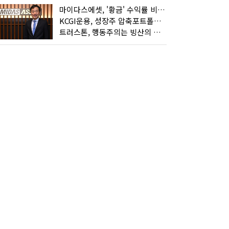
마이다스에셋, '황금' 수익률 비결은 '꾸준함'
KCGI운용, 성장주 압축포트폴리오로 새 길을 그리다
트러스톤, 행동주의는 빙산의 일각...진정한 힘은 '주식형 강자'