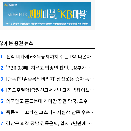
많이 본 증권 뉴스
전액 비과세+소득공제까지 주는 ISA 나온다
1
'PBR 0.8배' 지우고 업종별 판단....정부가 제시한 '주가 누르기' 방지법
2
[단독]'단일종목레버리지' 삼성운용 승자 독식...운용수익 미래에셋의 6배
3
[공모주달력]증권신고서 4번 고친 빅웨이브로보틱스, 수요예측
4
외국인도 흔드는데 개미만 잡던 당국, 묘수는 과다호가부담금?
5
폭등후 미끄러진 코스피…사실상 단종 수순 밟는 '단종레'
6
김남구 회장 장남 김동윤씨, 입사 7년만에 한투증권 임원 승진
7