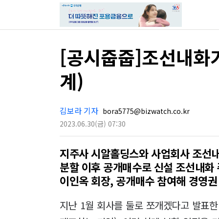
[공시줍줍]조선내화가
계)
김보라 기자
bora5775@bizwatch.co.kr
2023.06.30
(금)
07:30
지주사 시알홀딩스와 사업회사 조선
분할 이후 공개매수로 신설 조선내화
이인옥 회장, 공개매수 참여해 경영권
지난 1월 회사를 둘로 쪼개겠다고 발표