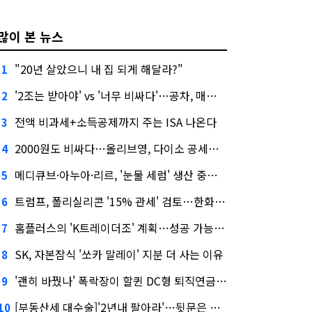
많이 본 뉴스
"20년 살았으니 내 집 되게 해달라?"
1
'2조는 받아야' vs '너무 비싸다'…공차, 매각 성공할까
2
전액 비과세+소득공제까지 주는 ISA 나온다
3
2000원도 비싸다…올리브영, 다이소 공세에 '가성비'로 맞불
4
메디큐브·아누아·리르, '눈물 세럼' 생산 중단한다
5
트럼프, 폴리실리콘 '15% 관세' 검토…한화큐셀·OCI 영향은?
6
홈플러스의 'K트레이더조' 계획…성공 가능성은 '글쎄'
7
SK, 자본잠식 '쏘카 말레이' 지분 더 사는 이유
8
'괜히 바꿨나' 폭락장이 할퀸 DC형 퇴직연금…전문가 조언은
9
[부동산세 대수술]'2년내 팔아라'…뒷문은 열었다
10