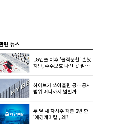
관련 뉴스
LG엔솔 이후 '물적분할' 손봤
지만, 주주보호 나선 곳 필옵
틱스 유일
하이브가 쏘아올린 공…공시
범위 어디까지 넓힐까
두 달 새 자사주 처분 6번 한
'애경케미칼', 왜?