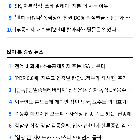
SK, 자본잠식 '쏘카 말레이' 지분 더 사는 이유
8
'괜히 바꿨나' 폭락장이 할퀸 DC형 퇴직연금…전문가 조언은
9
[부동산세 대수술]'2년내 팔아라'…뒷문은 열었다
10
많이 본 증권 뉴스
전액 비과세+소득공제까지 주는 ISA 나온다
1
'PBR 0.8배' 지우고 업종별 판단....정부가 제시한 '주가 누르기' 방지법
2
[단독]'단일종목레버리지' 삼성운용 승자 독식...운용수익 미래에셋의 6배
3
외국인도 흔드는데 개미만 잡던 당국, 묘수는 과다호가부담금?
4
폭등후 미끄러진 코스피…사실상 단종 수순 밟는 '단종레'
5
김남구 회장 장남 김동윤씨, 입사 7년만에 한투증권 임원 승진
6
'일상 된 사이드카'…코스피 5% 넘게 급락
7