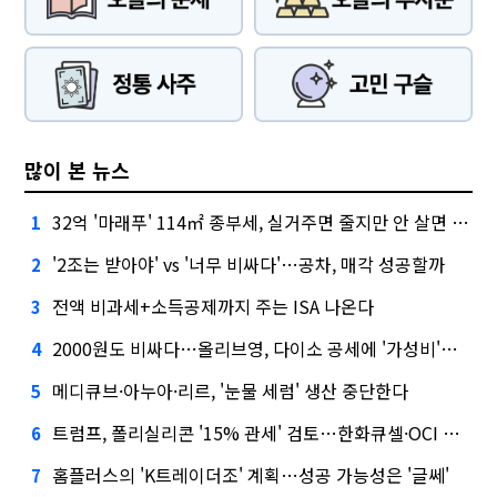
많이 본 뉴스
32억 '마래푸' 114㎡ 종부세, 실거주면 줄지만 안 살면 2.5배
1
'2조는 받아야' vs '너무 비싸다'…공차, 매각 성공할까
2
전액 비과세+소득공제까지 주는 ISA 나온다
3
2000원도 비싸다…올리브영, 다이소 공세에 '가성비'로 맞불
4
메디큐브·아누아·리르, '눈물 세럼' 생산 중단한다
5
트럼프, 폴리실리콘 '15% 관세' 검토…한화큐셀·OCI 영향은?
6
홈플러스의 'K트레이더조' 계획…성공 가능성은 '글쎄'
7