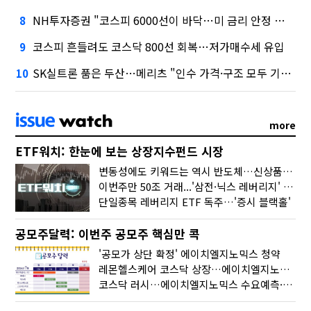
NH투자증권 "코스피 6000선이 바닥…미 금리 안정 후 추가 회복"
8
코스피 흔들려도 코스닥 800선 회복…저가매수세 유입
9
SK실트론 품은 두산…메리츠 "인수 가격·구조 모두 기대 이상"
10
more
ETF워치: 한눈에 보는 상장지수펀드 시장
변동성에도 키워드는 역시 반도체…신상품은 우주·방산
이번주만 50조 거래...'삼전·닉스 레버리지' 수익률은 -30%
단일종목 레버리지 ETF 독주…'증시 블랙홀'
공모주달력: 이번주 공모주 핵심만 콕
'공모가 상단 확정' 에이치엘지노믹스 청약
레몬헬스케어 코스닥 상장…에이치엘지노믹스 수요예측
코스닥 러시…에이치엘지노믹스 수요예측·레메디 청약