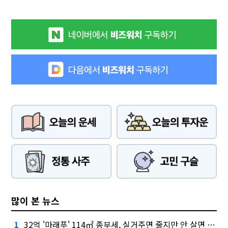
많이 본 뉴스
32억 '마래푸' 114㎡ 종부세, 실거주면 줄지만 안 살면 2.5배
1