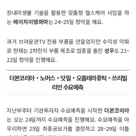
장내미생물 기술을 활용한 맞춤형 헬스케어 사업을 하
는
에이치이엠파마
는 24~25일 청약을 해요.
과거 브라운관TV 전용 부품을 만들었지만 수익성 악화
로 현재는 2차전지 부품 제조로 업종을 돌린
성우
도 21~
22일 청약을 진행해요.
더본코리아‧노머스‧닷밀‧오름테라퓨틱‧쓰리빌
리언 수요예측
지난부주터 기관투자자 수요예측을 시작한
더본코리아
는 오는 24일까지 수요예측을 진행해요. 수요예측을 마
무리하면 25일 최종공모가를 결정하고 28~29일 이틀