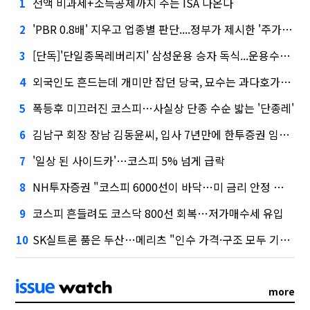
전액 비과세+소득공제까지 주는 ISA 나온다
1
'PBR 0.8배' 지우고 업종별 판단....정부가 제시한 '주가 누르기' 방지법
2
[단독]'단일종목레버리지' 삼성운용 승자 독식...운용수익 미래에셋의 6배
3
외국인도 흔드는데 개미만 잡던 당국, 묘수는 과다호가부담금?
4
폭등후 미끄러진 코스피…사실상 단종 수순 밟는 '단종레'
5
김남구 회장 장남 김동윤씨, 입사 7년만에 한투증권 임원 승진
6
'일상 된 사이드카'…코스피 5% 넘게 급락
7
NH투자증권 "코스피 6000선이 바닥…미 금리 안정 후 추가 회복"
8
코스피 흔들려도 코스닥 800선 회복…저가매수세 유입
9
SK실트론 품은 두산…메리츠 "인수 가격·구조 모두 기대 이상"
10
more