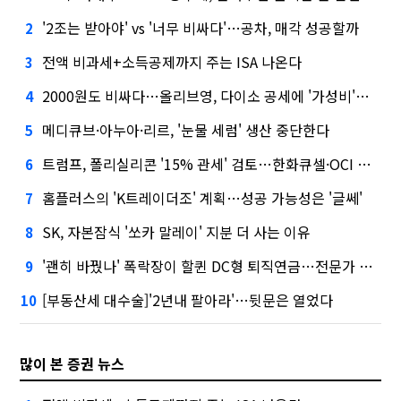
'2조는 받아야' vs '너무 비싸다'…공차, 매각 성공할까
2
전액 비과세+소득공제까지 주는 ISA 나온다
3
2000원도 비싸다…올리브영, 다이소 공세에 '가성비'로 맞불
4
메디큐브·아누아·리르, '눈물 세럼' 생산 중단한다
5
트럼프, 폴리실리콘 '15% 관세' 검토…한화큐셀·OCI 영향은?
6
홈플러스의 'K트레이더조' 계획…성공 가능성은 '글쎄'
7
SK, 자본잠식 '쏘카 말레이' 지분 더 사는 이유
8
'괜히 바꿨나' 폭락장이 할퀸 DC형 퇴직연금…전문가 조언은
9
[부동산세 대수술]'2년내 팔아라'…뒷문은 열었다
10
많이 본 증권 뉴스