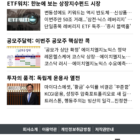
ETF워치: 한눈에 보는 상장지수펀드 시장
변동성에도 키워드는 역시 반도체…신상품은 우주·방산
이번주만 50조 거래...'삼전·닉스 레버리지' 수익률은 -30%
단일종목 레버리지 ETF 독주…'증시 블랙홀'
공모주달력: 이번주 공모주 핵심만 콕
'공모가 상단 확정' 에이치엘지노믹스 청약
레몬헬스케어 코스닥 상장…에이치엘지노믹스 수요예측
코스닥 러시…에이치엘지노믹스 수요예측·레메디 청약
투자의 품격: 독립계 운용사 열전
마이다스에셋, '황금' 수익률 비결은 '꾸준함'
KCGI운용, 성장주 압축포트폴리오로 새 길을 그리다
트러스톤, 행동주의는 빙산의 일각...진정한 힘은 '주식형 강자'
회사소개
이용약관
개인정보취급방침
저작권안내