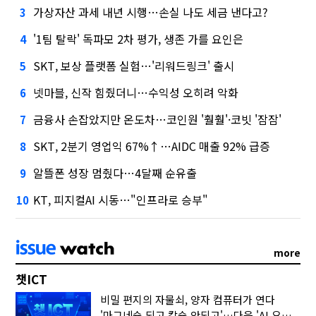
가상자산 과세 내년 시행…손실 나도 세금 낸다고?
3
'1팀 탈락' 독파모 2차 평가, 생존 가를 요인은
4
SKT, 보상 플랫폼 실험…'리워드링크' 출시
5
넷마블, 신작 힘줬더니…수익성 오히려 악화
6
금융사 손잡았지만 온도차…코인원 '훨훨'·코빗 '잠잠'
7
SKT, 2분기 영업익 67%↑…AIDC 매출 92% 급증
8
알뜰폰 성장 멈췄다…4달째 순유출
9
KT, 피지컬AI 시동…"인프라로 승부"
10
more
챗ICT
비밀 편지의 자물쇠, 양자 컴퓨터가 연다
'마그네슘 되고 칼슘 안되고'…다음 'AI 요약' 갈 길은