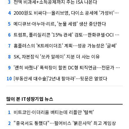
전액 비과세+소득공제까지 주는 ISA 나온다
3
2000원도 비싸다…올리브영, 다이소 공세에 '가성비'로 맞불
4
메디큐브·아누아·리르, '눈물 세럼' 생산 중단한다
5
트럼프, 폴리실리콘 '15% 관세' 검토…한화큐셀·OCI 영향은?
6
홈플러스의 'K트레이더조' 계획…성공 가능성은 '글쎄'
7
SK, 자본잠식 '쏘카 말레이' 지분 더 사는 이유
8
'괜히 바꿨나' 폭락장이 할퀸 DC형 퇴직연금…전문가 조언은
9
[부동산세 대수술]'2년내 팔아라'…뒷문은 열었다
10
많이 본 IT성장기업 뉴스
비트코인·이더리움 버티는데 리플만 '털썩'
1
"중국서도 통했다"…펄어비스 '붉은사막' 최고 게임상
2