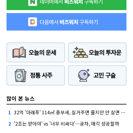
많이 본 뉴스
32억 '마래푸' 114㎡ 종부세, 실거주면 줄지만 안 살면 2.5배
1
'2조는 받아야' vs '너무 비싸다'…공차, 매각 성공할까
2