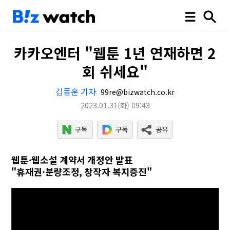
카카오엔터 "웹툰 1년 연재하면 2
회 쉬세요"
김동훈 기자
99re@bizwatch.co.kr
2023.01.31
(화)
09:43
웹툰·웹소설 계약서 개정안 발표
"휴재권·분량조정, 창작자 복지증진"