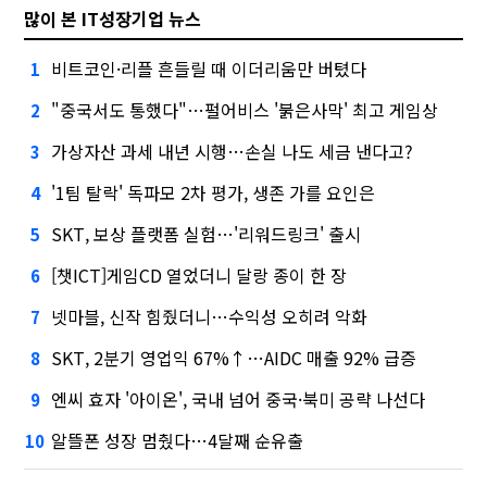
많이 본 IT성장기업 뉴스
비트코인·리플 흔들릴 때 이더리움만 버텼다
1
"중국서도 통했다"…펄어비스 '붉은사막' 최고 게임상
2
가상자산 과세 내년 시행…손실 나도 세금 낸다고?
3
'1팀 탈락' 독파모 2차 평가, 생존 가를 요인은
4
SKT, 보상 플랫폼 실험…'리워드링크' 출시
5
[챗ICT]게임CD 열었더니 달랑 종이 한 장
6
넷마블, 신작 힘줬더니…수익성 오히려 악화
7
SKT, 2분기 영업익 67%↑…AIDC 매출 92% 급증
8
엔씨 효자 '아이온', 국내 넘어 중국·북미 공략 나선다
9
알뜰폰 성장 멈췄다…4달째 순유출
10