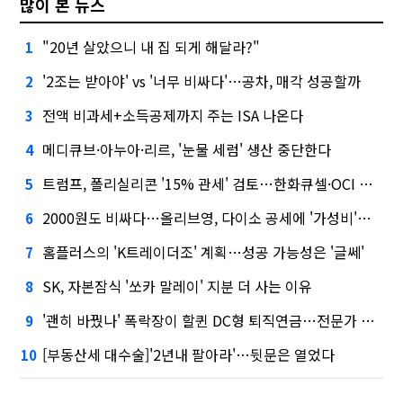
많이 본 뉴스
"20년 살았으니 내 집 되게 해달라?"
1
'2조는 받아야' vs '너무 비싸다'…공차, 매각 성공할까
2
전액 비과세+소득공제까지 주는 ISA 나온다
3
메디큐브·아누아·리르, '눈물 세럼' 생산 중단한다
4
트럼프, 폴리실리콘 '15% 관세' 검토…한화큐셀·OCI 영향은?
5
2000원도 비싸다…올리브영, 다이소 공세에 '가성비'로 맞불
6
홈플러스의 'K트레이더조' 계획…성공 가능성은 '글쎄'
7
SK, 자본잠식 '쏘카 말레이' 지분 더 사는 이유
8
'괜히 바꿨나' 폭락장이 할퀸 DC형 퇴직연금…전문가 조언은
9
[부동산세 대수술]'2년내 팔아라'…뒷문은 열었다
10