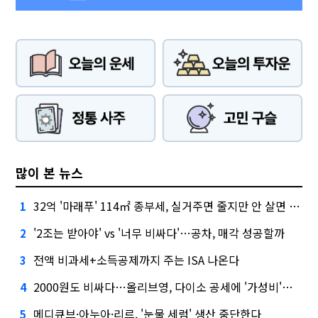
많이 본 뉴스
32억 '마래푸' 114㎡ 종부세, 실거주면 줄지만 안 살면 2.5배
1
'2조는 받아야' vs '너무 비싸다'…공차, 매각 성공할까
2
전액 비과세+소득공제까지 주는 ISA 나온다
3
2000원도 비싸다…올리브영, 다이소 공세에 '가성비'로 맞불
4
메디큐브·아누아·리르, '눈물 세럼' 생산 중단한다
5