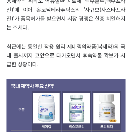
웅제약의 위식도 역류질환 치료제 '펙수클루(펙수프라
잔)'에 이어 온코닉테라퓨틱스의 '자큐보(자스타프라
잔)'가 품목허가를 받으면서 시장 경쟁은 한층 치열해지
는 추세다.
최근에는 동일한 작용 원리 제네릭의약품(복제약)의 국
내 출시까지 코앞으로 다가오면서 후속약물 확보가 시
급한 상황이다.