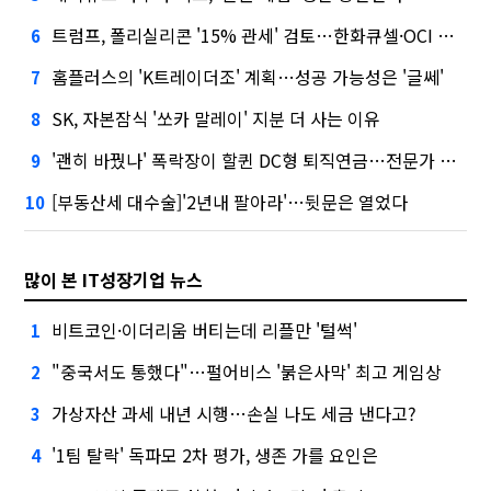
트럼프, 폴리실리콘 '15% 관세' 검토…한화큐셀·OCI 영향은?
6
홈플러스의 'K트레이더조' 계획…성공 가능성은 '글쎄'
7
SK, 자본잠식 '쏘카 말레이' 지분 더 사는 이유
8
'괜히 바꿨나' 폭락장이 할퀸 DC형 퇴직연금…전문가 조언은
9
[부동산세 대수술]'2년내 팔아라'…뒷문은 열었다
10
많이 본 IT성장기업 뉴스
비트코인·이더리움 버티는데 리플만 '털썩'
1
"중국서도 통했다"…펄어비스 '붉은사막' 최고 게임상
2
가상자산 과세 내년 시행…손실 나도 세금 낸다고?
3
'1팀 탈락' 독파모 2차 평가, 생존 가를 요인은
4