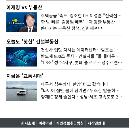
이재명 vs 부동산
주택공급 '속도' 강조한 LH 이성훈 "전력질주해야"
한 발 빠른 '김용범 페북'…더 강한 부동산 규제 나오나
쏟아지는 부동산 정책, 간명해져야
오늘도 '핫한' 건설부동산
건설사 입맛 다시는 데이터센터…암초는 '주민 반대'
반도체 800조 투자…건설사들 "물 들어온다!"
'1.3조' 성수4지구, 롯데 품으로…'성수르엘 S70' 거듭
지금은 '교통시대'
마곡서 성수까지 '한강' 타고 갔습니다
"타이어 절반 물에 잠기면? 무조건 탈출하세요"
양재IC 정체 줄인다…성남-서초 고속도로 2029년 착공
회사소개
이용약관
개인정보취급방침
저작권안내