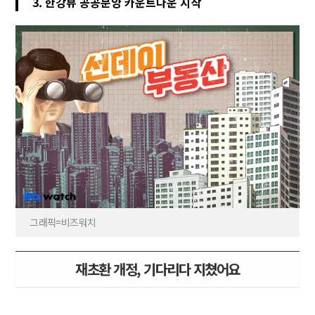
3. 한강뷰 공공분양 카운트다운 시작
그래픽=비즈워치
재초환 개정, 기다리다 지쳤어요