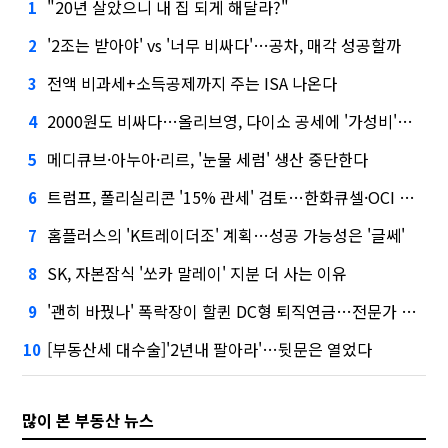
"20년 살았으니 내 집 되게 해달라?"
1
'2조는 받아야' vs '너무 비싸다'…공차, 매각 성공할까
2
전액 비과세+소득공제까지 주는 ISA 나온다
3
2000원도 비싸다…올리브영, 다이소 공세에 '가성비'로 맞불
4
메디큐브·아누아·리르, '눈물 세럼' 생산 중단한다
5
트럼프, 폴리실리콘 '15% 관세' 검토…한화큐셀·OCI 영향은?
6
홈플러스의 'K트레이더조' 계획…성공 가능성은 '글쎄'
7
SK, 자본잠식 '쏘카 말레이' 지분 더 사는 이유
8
'괜히 바꿨나' 폭락장이 할퀸 DC형 퇴직연금…전문가 조언은
9
[부동산세 대수술]'2년내 팔아라'…뒷문은 열었다
10
많이 본 부동산 뉴스