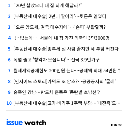
"20년 살았으니 내 집 되게 해달라?"
1
[부동산세 대수술]'2년내 팔아라'…뒷문은 열었다
2
"오른 양도세, 결국 매수자에"…'손피' 부활할까?
3
'난 없는데…' 서울에 내 집 가진 외국인 3만3000명
4
[부동산세 대수술]종부세 낼 사람 줄지만 세 부담 커진다
5
폭염 뚫고 '청약자 모십니다'…전국 3.9만가구
6
월세세액공제한도 200만원 는다…공제액 최대 54만원↑
7
[인사이드 스토리]가덕도 또 암초?…공공공사의 '굴레'
8
숨죽인 강남…반도체 훈풍은 '동탄발 호남선'?
9
[부동산세 대수술]고가·비거주 1주택 부담…'대전족'도 불똥
10
more