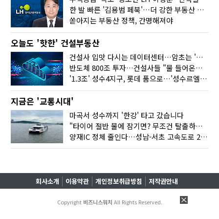
한 발 빠른 '김용범 페북'…더 강한 부동산 규제 나오나
쏟아지는 부동산 정책, 간명해져야
오늘도 '핫한' 건설부동산
건설사 입맛 다시는 데이터센터…암초는 '주민 반대'
반도체 800조 투자…건설사들 "물 들어온다!"
'1.3조' 성수4지구, 롯데 품으로…'성수르엘 S70' 거듭
지금은 '교통시대'
마곡서 성수까지 '한강' 타고 갔습니다
"타이어 절반 물에 잠기면? 무조건 탈출하세요"
양재IC 정체 줄인다…성남-서초 고속도로 2029년 착공
회사소개
이용약관
개인정보취급방침
저작권안내
Copyright
비즈니스워치
All Rights Reserved.