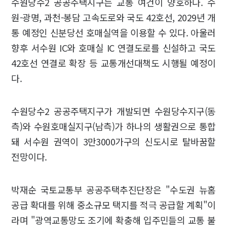
수원당수2 공공주택지구는 교통 여건이 양호하다. 수
원-광명, 과천-봉담 고속도로와 국도 42호선, 2029년 개
통 예정인 신분당선 호매실역을 이용할 수 있다. 아울러
향후 서수원 IC와 호매실 IC 연결도로를 신설하고 국도
42호선 연결로 확장 등 교통개선대책도 시행될 예정이
다.
수원당수2 공공주택지구가 개발되면 수원당수지구(동
측)와 수원호매실지구(남측)가 하나의 생활권으로 통합
돼 서수원 권역이 3만3000가구의 신도시로 탈바꿈할
전망이다.
박재순 국토교통부 공공주택추진단장은 "수도권 뉴홈
공급 확대를 위해 중소규모 택지를 적극 공급할 계획"이
라며 "광역교통망도 조기에 확충해 입주민들의 교통 불