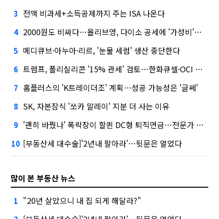
전액 비과세+소득공제까지 주는 ISA 나온다
3
2000원도 비싸다…올리브영, 다이소 공세에 '가성비'로 맞불
4
메디큐브·아누아·리르, '눈물 세럼' 생산 중단한다
5
트럼프, 폴리실리콘 '15% 관세' 검토…한화큐셀·OCI 영향은?
6
홈플러스의 'K트레이더조' 계획…성공 가능성은 '글쎄'
7
SK, 자본잠식 '쏘카 말레이' 지분 더 사는 이유
8
'괜히 바꿨나' 폭락장이 할퀸 DC형 퇴직연금…전문가 조언은
9
[부동산세 대수술]'2년내 팔아라'…뒷문은 열었다
10
많이 본 부동산 뉴스
"20년 살았으니 내 집 되게 해달라?"
1
[부동산세 대수술]'2년내 팔아라'…뒷문은 열었다